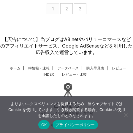
1
2
3
【広告について】当ブログはA8.netやバリューコマースなど
のアフィリエイトサービス、Google AdSenseなどを利用した
広告収入で運営しています。
ホーム
噂情報・速報
データベース
購入早見表
レビュー
INDEX
レビュー・比較
とるなら
よりよいエクスペリエンスを提供するため、当ウェブサイトでは
Cookie を使用しています。引き続き閲覧する場合、Cookie の使用
写真・カメラの最新情報・備忘録
を承諾したものとみなされます。
OK
プライバシーポリシー
© 2026 とるなら