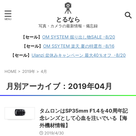
とるなら
写真・カメラの最新情報・備忘録
【
セール
】
OM SYSTEM 掘り出し物SALE -8/20
【
セール
】
OM SSYTEM 楽天 夏の特選市 -8/16
【
セール
】
Ulanzi 盆休みキャンペーン 最大40％オフ -8/20
HOME
>
2019年
>
4月
月別アーカイブ：2019年04月
タムロンはSP35mm F1.4を40周年記
念レンズとして心血を注いでいる【海
外機材情報】
2019/4/30