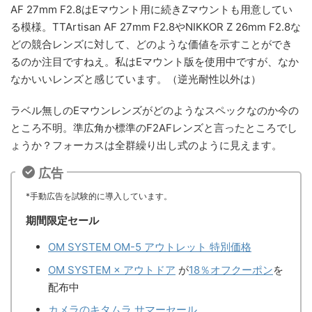
AF 27mm F2.8はEマウント用に続きZマウントも用意してい
る模様。TTArtisan AF 27mm F2.8やNIKKOR Z 26mm F2.8な
どの競合レンズに対して、どのような価値を示すことができ
るのか注目ですねえ。私はEマウント版を使用中ですが、なか
なかいいレンズと感じています。（逆光耐性以外は）
ラベル無しのEマウンレンズがどのようなスペックなのか今の
ところ不明。準広角か標準のF2AFレンズと言ったところでし
ょうか？フォーカスは全群繰り出し式のように見えます。
広告
*手動広告を試験的に導入しています。
期間限定セール
OM SYSTEM OM-5 アウトレット 特別価格
OM SYSTEM × アウトドア
が
18％オフクーポン
を
配布中
カメラのキタムラ サマーセール