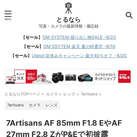
とるなら
写真・カメラの最新情報・備忘録
【
セール
】
OM SYSTEM 掘り出し物SALE -8/20
【
セール
】
OM SSYTEM 楽天 夏の特選市 -8/16
【
セール
】
Ulanzi 盆休みキャンペーン 最大40％オフ -8/20
とるならTOPページ
>
カメラ
>
レンズ
>
7artisans
>
7artisans
カメラ
レンズ
7Artisans AF 85mm F1.8 EやAF
27mm F2.8 ZがP&Eで初披露