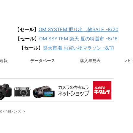
【
セール
】
OM SYSTEM 掘り出し物SALE -8/20
【
セール
】
OM SSYTEM 楽天 夏の特選市 -8/16
【
セール
】
楽天市場 お買い物マラソン -8/11
速報
データベース
購入早見表
レビュ
Tokinaレンズ
>