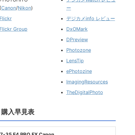
(
Canon
/
Nikon
)
ー
Flickr
デジカメinfo レビュー
Flickr Group
DxOMark
DPreview
Photozone
LensTip
ePhotozine
ImagingResources
TheDigitalPhoto
購入早見表
17-35 F4 PRO FX Canon