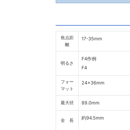
焦点距
17-35mm
離
F4作例
明るさ
F4
フォー
24×36mm
マット
最大径
89.0mm
約94.5mm
全 長