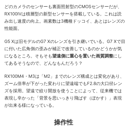
どのカメラのセンサーも裏面照射型のCMOSセンサーだが、
RX100IVは積層型の新型センサーを搭載している。これは読
み出し速度の向上。画素数は3機種ドッコイ、あとはレンズの
性能面。
G5 Xは旧モデルのG7 Xのレンズを引き継いでいる。G7 Xで目
に付いた広角側の歪みが補正で改善しているのかどうかが気
になるところ。そもそも
望遠側に重心を置いた画質調整
にし
てあるそうなので、どんなもんだろう？
RX100M4・M3は「M2」までのレンズ構成とは変化があり、
ズーム倍率が下がった変わりに望遠端でもF2.8の大口径レン
ズを採用。望遠で絞り開放を使うことによって、従来機では
表現し辛かった「背景を思いっきり飛ばす（ぼかす）」表現
が出来る様になっている。
操作性