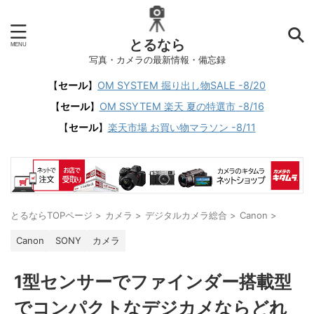
とるなら
写真・カメラの最新情報・備忘録
【
セール
】
OM SYSTEM 掘り出し物SALE -8/20
【
セール
】
OM SSYTEM 楽天 夏の特選市 -8/16
【
セール
】
楽天市場 お買い物マラソン -8/11
とるならTOPページ
>
カメラ
>
デジタルカメラ総合
>
Canon
>
Canon
SONY
カメラ
1型センサーでファインダー搭載型
でコンパクトなデジカメならどれ