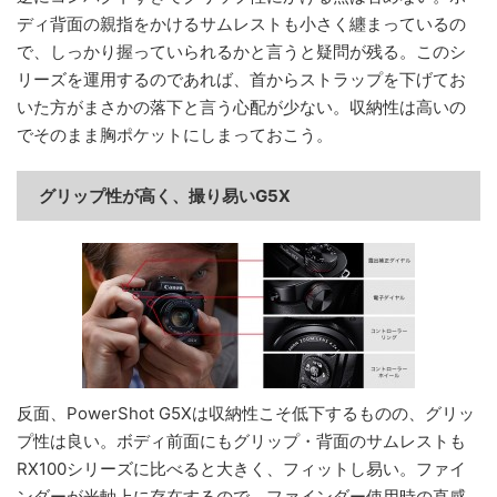
ディ背面の親指をかけるサムレストも小さく纏まっているの
で、しっかり握っていられるかと言うと疑問が残る。このシ
リーズを運用するのであれば、首からストラップを下げてお
いた方がまさかの落下と言う心配が少ない。収納性は高いの
でそのまま胸ポケットにしまっておこう。
グリップ性が高く、撮り易いG5X
反面、PowerShot G5Xは収納性こそ低下するものの、グリッ
プ性は良い。ボディ前面にもグリップ・背面のサムレストも
RX100シリーズに比べると大きく、フィットし易い。ファイ
ンダーが光軸上に存在するので、ファインダー使用時の直感