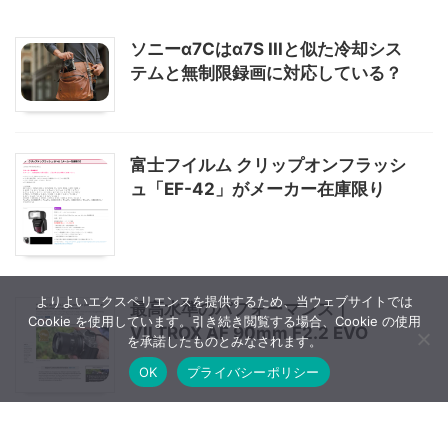
ソニーα7Cはα7S IIIと似た冷却シス
テムと無制限録画に対応している？
富士フイルム クリップオンフラッシ
ュ「EF-42」がメーカー在庫限り
よりよいエクスペリエンスを提供するため、当ウェブサイトでは
最高水準のパフォーマンス｜
Cookie を使用しています。引き続き閲覧する場合、Cookie の使用
VILTROX AF 90mm F2.2 EVO
を承諾したものとみなされます。
OK
プライバシーポリシー
7月21日に「Z 5」「NIKKOR Z 24-