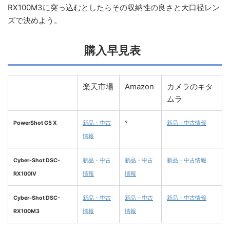
RX100M3に突っ込むとしたらその収納性の良さと大口径レン
ズで決めよう。
購入早見表
楽天市場
Amazon
カメラのキタ
ムラ
PowerShot G5 X
新品・中古
?
新品・中古情報
情報
Cyber-Shot DSC-
新品・中古
新品・中古
新品・中古情報
RX100IV
情報
情報
Cyber-Shot DSC-
新品・中古
新品・中古
新品・中古情報
RX100M3
情報
情報