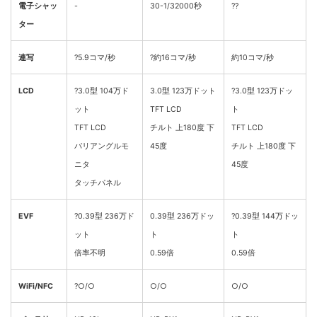
電子シャッ
-
30-1/32000秒
??
ター
連写
?5.9コマ/秒
?約16コマ/秒
約10コマ/秒
LCD
?3.0型 104万ド
3.0型 123万ドット
?3.0型 123万ドッ
ット
TFT LCD
ト
TFT LCD
チルト 上180度 下
TFT LCD
バリアングルモ
45度
チルト 上180度 下
ニタ
45度
タッチパネル
EVF
?0.39型 236万ド
0.39型 236万ドッ
?0.39型 144万ドッ
ット
ト
ト
倍率不明
0.59倍
0.59倍
WiFi/NFC
?○/○
○/○
○/○