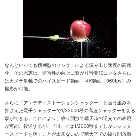
なんといっても積層型のセンサーによる読み出し速度の高速
化。その恩恵は、連写性の向上に繋がり秒間10コマをさらに
はカメラ単独でのハイスピード動画・４K動画（960fps）の
撮影が可能。
さらに「アンチディストーションシャッター」と言う歪みを
押さえた電子シャッターで1/32000秒の高速シャッターを切る
事ができる。これにより、絞り開放で晴天時の逆光での表現
が可能。後述するが、「III」では1/2000秒までしかシャッタ
ースピードを稼ぐことが出来ないので晴天下での絞り開放撮