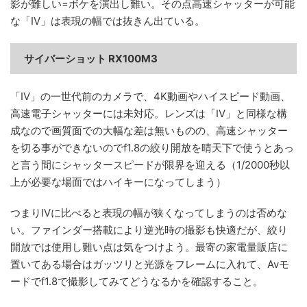
影が難しい=ボケを演出し難い。その点高速シャッターが可能
な「IV」は表現の幅では抜きん出ている。
サイバーショット RX100M3
「IV」の一世代前のカメラで、4K動画やハイスピード動画、
高速電子シャッターには未対応。レンズは「IV」と同様な構
成なので画質面での大幅な差は無いものの、高速シャッター
を切る事ができないのでf1.8の絞り開放を晴天下で使うとあっ
と言う間にシャッタースピードが限界を迎える（1/2000秒以
上が必要な場面ではハイキーになってしまう）
つまりIVに比べると表現の幅が狭くなってしまうのは否めな
い。ファインダー搭載により逆光時の撮影も快適だが、絞り
開放では使用し難い点は気をつけよう。最寄の家電量販店に
置いてある場合はガッツリと光源をフレームに入れて、Avモ
ードでf1.8で撮影してみてどうなるかを確認すること。