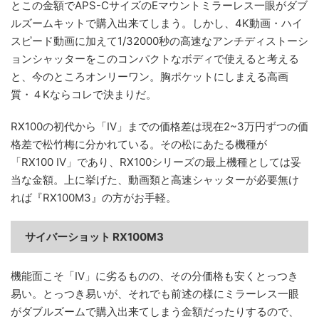
とこの金額でAPS-CサイズのEマウントミラーレス一眼がダブ
ルズームキットで購入出来てしまう。しかし、4K動画・ハイ
スピード動画に加えて1/32000秒の高速なアンチディストーシ
ョンシャッターをこのコンパクトなボディで使えると考える
と、今のところオンリーワン。胸ポケットにしまえる高画
質・４Kならコレで決まりだ。
RX100の初代から「IV」までの価格差は現在2~3万円ずつの価
格差で松竹梅に分かれている。その松にあたる機種が
「RX100 IV」であり、RX100シリーズの最上機種としては妥
当な金額。上に挙げた、動画類と高速シャッターが必要無け
れば『RX100M3』の方がお手軽。
サイバーショット RX100M3
機能面こそ「IV」に劣るものの、その分価格も安くとっつき
易い。とっつき易いが、それでも前述の様にミラーレス一眼
がダブルズームで購入出来てしまう金額だったりするので、