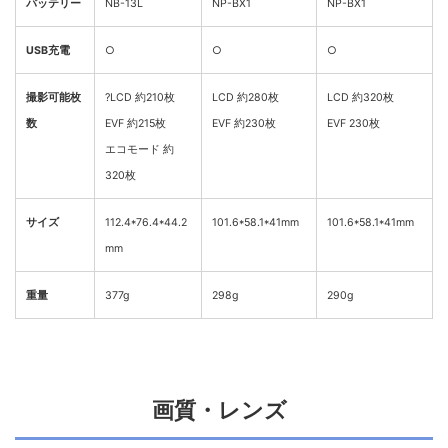
バッテリー
NB-13L
NP-BX1
NP-BX1
USB充電
○
○
○
撮影可能枚
?LCD 約210枚
LCD 約280枚
LCD 約320枚
数
EVF 約215枚
EVF 約230枚
EVF 230枚
エコモード 約
320枚
サイズ
112.4*76.4*44.2
101.6*58.1*41mm
101.6*58.1*41mm
mm
重量
377g
298g
290g
画質・レンズ