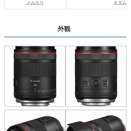
メルカリ
キタムラ
外観