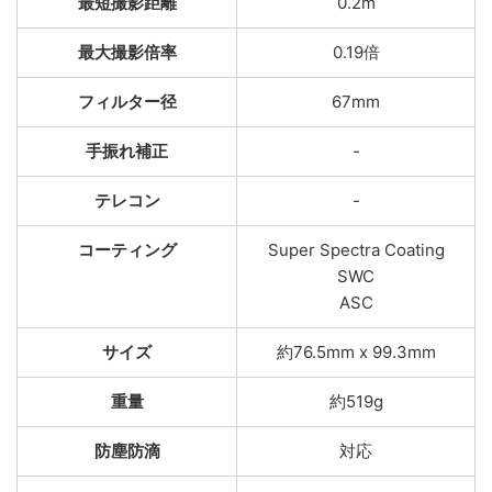
最短撮影距離
0.2m
最大撮影倍率
0.19倍
フィルター径
67mm
手振れ補正
-
テレコン
-
コーティング
Super Spectra Coating
SWC
ASC
サイズ
約76.5mm x 99.3mm
重量
約519g
防塵防滴
対応