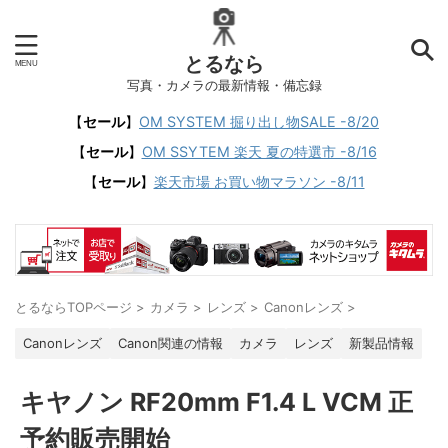
とるなら
写真・カメラの最新情報・備忘録
【
セール
】
OM SYSTEM 掘り出し物SALE -8/20
【
セール
】
OM SSYTEM 楽天 夏の特選市 -8/16
【
セール
】
楽天市場 お買い物マラソン -8/11
とるならTOPページ
>
カメラ
>
レンズ
>
Canonレンズ
>
Canonレンズ
Canon関連の情報
カメラ
レンズ
新製品情報
キヤノン RF20mm F1.4 L VCM 正
予約販売開始