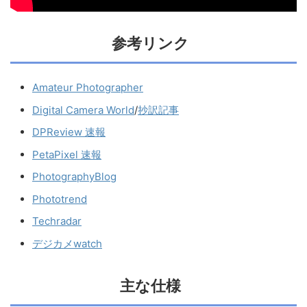
参考リンク
Amateur Photographer
Digital Camera World
/
抄訳記事
DPReview 速報
PetaPixel 速報
PhotographyBlog
Phototrend
Techradar
デジカメwatch
主な仕様