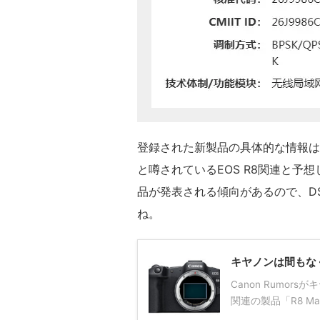
登録された新製品の具体的な情報はあり
と噂されているEOS R8関連と
品が発表される傾向があるので、DS
ね。
キヤノンは間もなく「E
Canon Rumor
関連の製品「R8 M