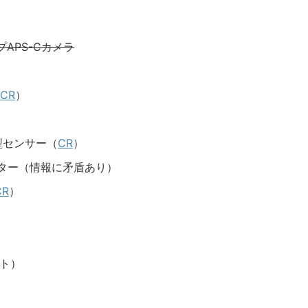
APS-Cカメラ
CR
）
射型センサー（
CR
）
ラレーター（情報に矛盾あり）
CR
）
ット）