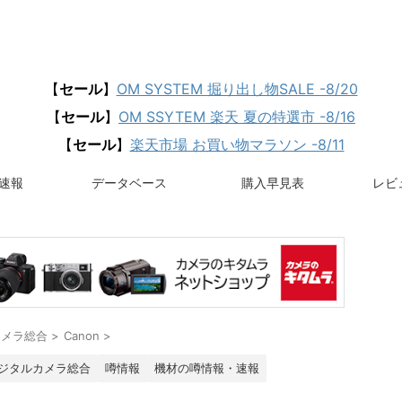
【
セール
】
OM SYSTEM 掘り出し物SALE -8/20
【
セール
】
OM SSYTEM 楽天 夏の特選市 -8/16
【
セール
】
楽天市場 お買い物マラソン -8/11
速報
データベース
購入早見表
レビュ
カメラ総合
>
Canon
>
ジタルカメラ総合
噂情報
機材の噂情報・速報