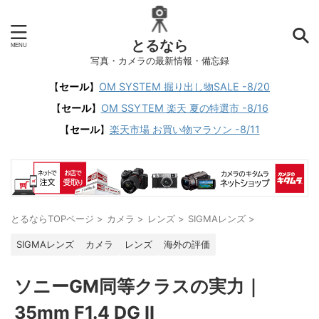
とるなら
写真・カメラの最新情報・備忘録
【
セール
】
OM SYSTEM 掘り出し物SALE -8/20
【
セール
】
OM SSYTEM 楽天 夏の特選市 -8/16
【
セール
】
楽天市場 お買い物マラソン -8/11
とるならTOPページ
>
カメラ
>
レンズ
>
SIGMAレンズ
>
SIGMAレンズ
カメラ
レンズ
海外の評価
ソニーGM同等クラスの実力｜
35mm F1.4 DG II