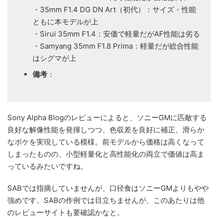
・35mm F1.4 DG DN Art（初代）：サイズ・性能
ともに本モデルが上
・Sirui 35mm F1.4：安価で軽量だがAF性能は劣る
・Samyang 35mm F1.8 Prima：軽量だが総合性能
はシグマが上
備考
：
Sony Alpha Blogのレビューによると、ソニーGMに匹敵する
良好な解像性能を発揮しつつ、色収差を良好に補正、滑らか
なボケを実現している模様。前モデルから価格は高くなって
しまったものの、小型軽量化と高性能化の両立で価値は高ま
っているみたいですね。
SABでは指摘していませんが、口径食はソニーGMよりもやや
強めです。SABの作例では目立ちませんが、このあたりは他
のレビューサイトも要確認かなと。