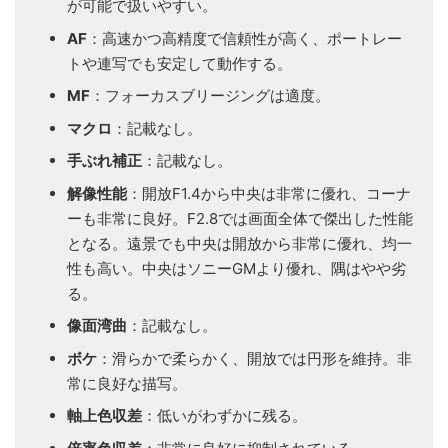
が可能で扱いやすい。
AF
：高速かつ高精度で信頼性が高く、ポートレー
トや連写でも安定して動作する。
MF
：フォーカスブリージングは適度。
マクロ
：記載なし。
手ぶれ補正
：記載なし。
解像性能
：開放F1.4から中央は非常に優れ、コーナ
ーも非常に良好。F2.8では画面全体で傑出した性能
となる。遠景でも中央は開放から非常に優れ、均一
性も高い。中央はソニーGMより優れ、隅はやや劣
る。
像面湾曲
：記載なし。
ボケ
：滑らかで柔らかく、開放では円形を維持。非
常に良好な描写。
軸上色収差
：低いがわずかに残る。