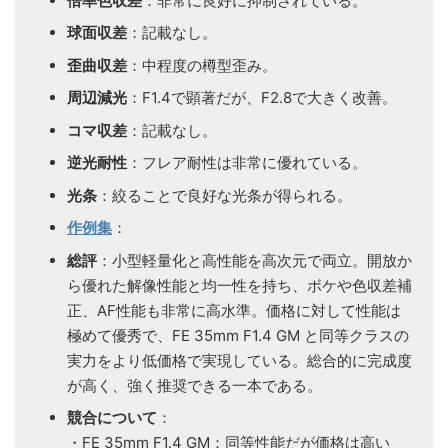
倍率色収差
：非常に良好に抑制されている。
球面収差
：記載なし。
歪曲収差
：中程度の樽型歪み。
周辺減光
：F1.4で顕著だが、F2.8で大きく改善。
コマ収差
：記載なし。
逆光耐性
：フレア耐性は非常に優れている。
光条
：絞ることで良好な光条が得られる。
作例集
：
総評
：小型軽量化と高性能を高次元で両立。開放か
ら優れた解像性能と均一性を持ち、ボケや色収差補
正、AF性能も非常に高水準。価格に対して性能は
極めて優秀で、FE 35mm F1.4 GM と同等クラスの
実力をより低価格で実現している。総合的に完成度
が高く、強く推奨できる一本である。
競合について
：
・FE 35mm F1.4 GM：同等性能だが価格は高い