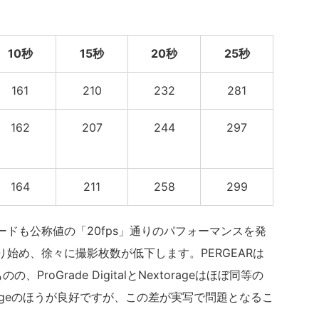
10秒
15秒
20秒
25秒
161
210
232
281
162
207
244
297
164
211
258
299
ドも公称値の「20fps」通りのパフォーマンスを発
始め、徐々に撮影枚数が低下します。PERGEARは
roGrade DigitalとNextorageはほぼ同等の
rageのほうが良好ですが、この差が実写で問題となるこ