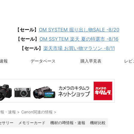
【
セール
】
OM SYSTEM 掘り出し物SALE -8/20
【
セール
】
OM SSYTEM 楽天 夏の特選市 -8/16
【
セール
】
楽天市場 お買い物マラソン -8/11
速報
データベース
購入早見表
レビュ
情報・速報
>
Canon関連の情報
>
セサリー
メモリーカード
機材の噂情報・速報
機材比較