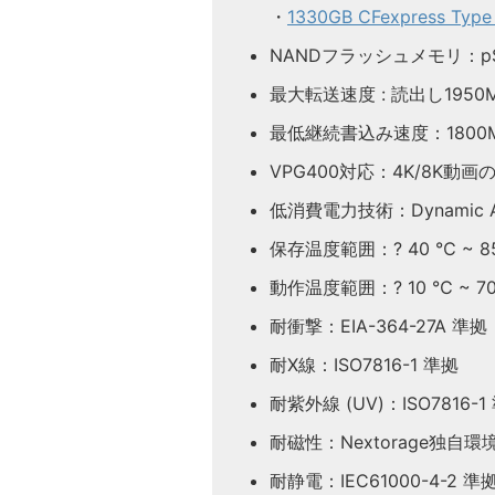
・
1330GB CFexpress Typ
NANDフラッシュメモリ：p
最大転送速度 : 読出し1950MB
最低継続書込み速度：1800M
VPG400対応：4K/8K動
低消費電力技術：Dynamic Aut
保存温度範囲：? 40 ℃ ~ 8
動作温度範囲：? 10 ℃ ~ 7
耐衝撃：EIA-364-27A 準拠
耐X線：ISO7816-1 準拠
耐紫外線 (UV)：ISO7816-1
耐磁性：Nextorage独自
耐静電：IEC61000-4-2 準