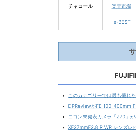
チャコール
楽天市場
e-BEST
FUJI
このカテゴリーでは最も優れた選
DPReviewがFE 100-400
ニコン未発表カメラ「Z70」がAp
XF27mmF2.8 R WR レンズ