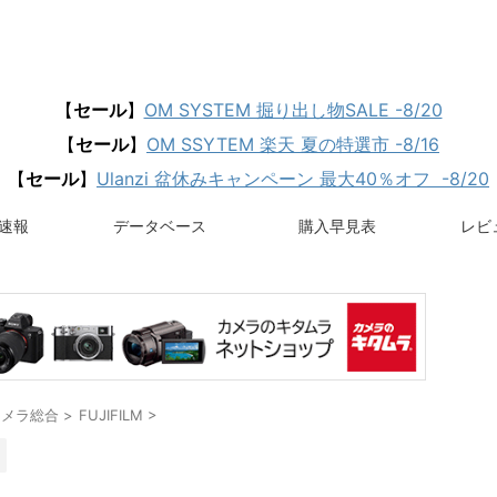
【
セール
】
OM SYSTEM 掘り出し物SALE -8/20
【
セール
】
OM SSYTEM 楽天 夏の特選市 -8/16
【
セール
】
Ulanzi 盆休みキャンペーン 最大40％オフ -8/20
速報
データベース
購入早見表
レビュ
カメラ総合
>
FUJIFILM
>