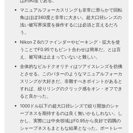
は約90度である。
マニュアルフォーカスリングも非常に滑らかで回転
角はほぼ360度と非常に大きい。超大口径レンズの
浅い被写界深度を操作するには必須と言えるだろ
う。
Nikon Z 6のファインダーやピーキング・拡大を使
うことでF0.95でもピント合わせは簡単だ。とは言
え、被写体は止まっていないと難しい。
全体的なビルドクオリティはツアイスレンズを彷彿
とさせる。このバターのようなマニュアルフォーカ
スリングが大好きだ。非難すべきポイントがあると
すれば、絞りリングのクリック感をオン・オフでき
ると良かった。
1000ドル以下の超大口径レンズで絞り開放のシャ
ープネスを期待するのは良く無いかもしれない。し
かし、実際には中央領域はF0.95から良好で四隅の
シャープネスもまともな結果となった。ポートレー