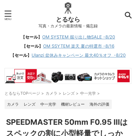
とるなら
写真・カメラの最新情報・備忘録
【
セール
】
OM SYSTEM 掘り出し物SALE -8/20
【
セール
】
OM SSYTEM 楽天 夏の特選市 -8/16
【
セール
】
Ulanzi 盆休みキャンペーン 最大40％オフ -8/20
とるならTOPページ
>
カメラ
>
レンズ
>
中一光学
>
カメラ
レンズ
中一光学
機材レビュー
海外の評価
SPEEDMASTER 50mm F0.95 IIIは
スペックの割に小型軽量でしっか