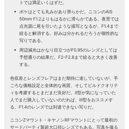
トでは満足いくはずだ。
ボケはとても丸みがあり滑らかだ。ニコンのAIS
50mm F1.2よりもはるかに滑らかである。夜景では
点光源に尾を引いたような描写となるが、F1.4まで
絞ると解消する。好みは分かれるだろうが個性的な
写りである。
周辺減光はかなり目立つがF0.95のレンズとしては
予想通りの結果だ。F2-F2.8まで絞ると大きく改善
する。
色収差とレンズフレアはまだ期待に達していないが、手
ごろな価格設定と全体的な画質、そしてビルドクオリテ
ィを考慮するとまだまだ良好だ。II型が気になっていた
人でまだ購入していないのだれば、III型をおススメす
る。F1.4のレンズでは到達できない写りだ。
ニコンZマウント・キヤノンRFマウントにとって最初の
サードパーティ製超大口径レンズでもある。写真を撮る