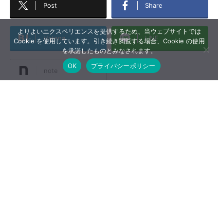
Post
Share
よりよいエクスペリエンスを提供するため、当ウェブサイトでは
Hatena
LINE
Cookie を使用しています。引き続き閲覧する場合、Cookie の使用
を承諾したものとみなされます。
OK
プライバシーポリシー
note
-
カメラ
,
レンズ
,
中一光学
,
機材レビュー
,
海外の評価
関連記事
ソニーE 16-55mm F2.8 G交換レン
ズデータベース