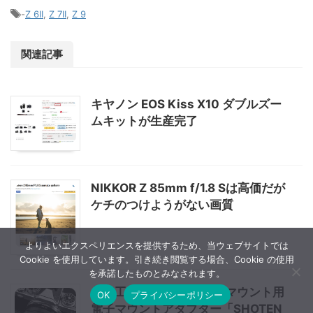
-
Z 6II
,
Z 7II
,
Z 9
関連記事
キヤノン EOS Kiss X10 ダブルズー
ムキットが生産完了
NIKKOR Z 85mm f/1.8 Sは高価だが
ケチのつけようがない画質
よりよいエクスペリエンスを提供するため、当ウェブサイトでは
Cookie を使用しています。引き続き閲覧する場合、Cookie の使用
を承諾したものとみなされます。
焦点工房がXマウント→Zマウント用
OK
プライバシーポリシー
電子マウントアダプター「SHOTEN