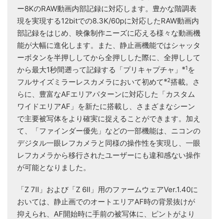
ー8KのRAW動画内部記録に対応します。豊かな階調表
現を実現する12bitでの8.3K/60pに対応したRAW動画内
部記録をはじめ、映像制作ニーズに応える様々な動画機
能が大幅に進化します。また、静止画機能ではシャッタ
ーボタンを半押ししてから全押しした際に、全押しして
※1
から最大1秒間遡って記録する「プリキャプチャ」
を
※2
フルサイズミラーレスカメラにおいて初めて
搭載。さ
らに、豊富なAFエリアパターンに対応した「カスタム
ワイドエリアAF」を新たに搭載し、さまざまなシーン
で主要被写体をより確実に捉えることができます。加え
て、「ファインダー優先」などの一部機能は、ニコンの
デジタル一眼レフカメラと同様の操作性を実現し、一眼
レフカメラから移行されたユーザーにも違和感ない操作
が可能となりました。
「Z 7II」および「Z 6II」用のファームウェアVer.1.40に
おいては、静止画でのオートエリアAF時の背景抜けが
抑えられ、AF開始時に手前の被写体に、ピントがより