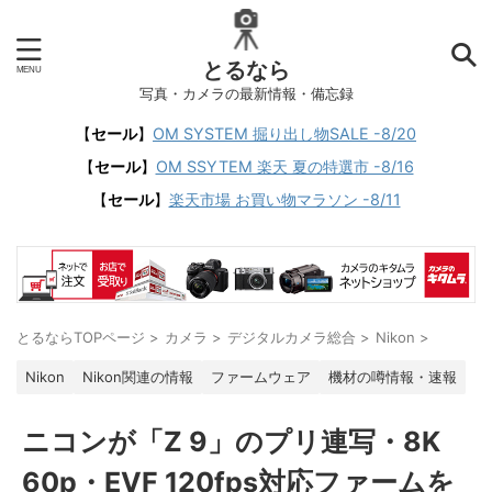
とるなら
写真・カメラの最新情報・備忘録
【
セール
】
OM SYSTEM 掘り出し物SALE -8/20
【
セール
】
OM SSYTEM 楽天 夏の特選市 -8/16
【
セール
】
楽天市場 お買い物マラソン -8/11
とるならTOPページ
>
カメラ
>
デジタルカメラ総合
>
Nikon
>
Nikon
Nikon関連の情報
ファームウェア
機材の噂情報・速報
ニコンが「Z 9」のプリ連写・8K
60p・EVF 120fps対応ファームを