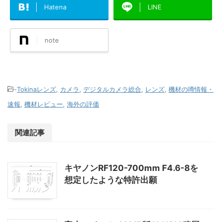
Hatena
LINE
note
-
Tokinaレンズ
,
カメラ
,
デジタルカメラ総合
,
レンズ
,
機材の噂情報・
速報
,
機材レビュー
,
海外の評価
関連記事
キヤノンRF120-700mm F4.6-8を
想定したような特許出願