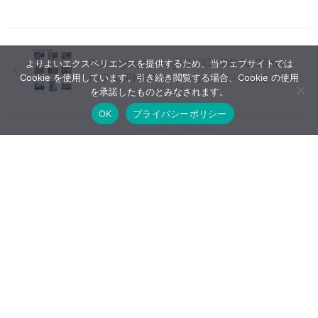
PhotographyBlogがLEICA DG 10-25mm
よりよいエクスペリエンスを提供するため、当ウェブサイトでは
F1.7 ASPHのサンプルイメージ59点を公開
Cookie を使用しています。引き続き閲覧する場合、Cookie の使用
を承諾したものとみなされます。
OK
プライバシーポリシー
LensrentalsがソニーFE 135mm F1.8 GM
の分解レビューを公開【海外の評価】
【広告について】当ブログはA8.netやバリューコマースなど
のアフィリエイトサービス、Google AdSenseなどを利用した
広告収入で運営しています。
ホーム
噂情報・速報
データベース
購入早見表
レビュー
INDEX
レビュー・比較