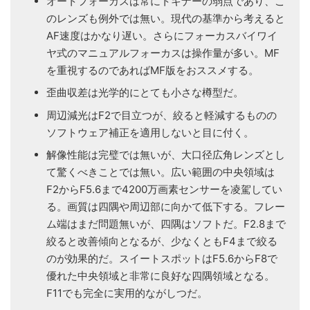
オートフォーカスは常にトキナーの弱点であり、こ
のレンズも例外では無い。現代の基準から考えると
AF速度はかなり遅い。さらにフォーカスバイワイ
ヤ式のマニュアルフォーカスは操作量が多い。MF
を重視するのであればMF版をおススメする。
歪曲収差は光学的にとても小さな樽型だ。
周辺減光はF2で目立つが、絞ると軽減するものの
ソフトウェア補正を適用しないと目に付く。
解像性能は完璧では無いが、大口径広角レンズとし
て驚くべきことでは無い。広い範囲の中央領域は
F2からF5.6まで4200万画素センサーを凌駕してい
る。画質は四隅や周辺部に向かて低下する。フレー
ム端はまだ問題無いが、四隅はソフトだ。F2.8まで
絞ると改善傾向となるが、少なくともF4まで絞る
のが効果的だ。スイートスポットはF5.6からF8で
優れた中央領域と非常に良好な四隅領域となる。
F11でも完全に実用的ながしつだ。