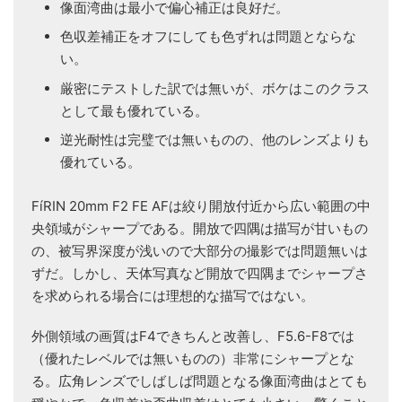
像面湾曲は最小で偏心補正は良好だ。
色収差補正をオフにしても色ずれは問題とならな
い。
厳密にテストした訳では無いが、ボケはこのクラス
として最も優れている。
逆光耐性は完璧では無いものの、他のレンズよりも
優れている。
FíRIN 20mm F2 FE AFは絞り開放付近から広い範囲の中
央領域がシャープである。開放で四隅は描写が甘いもの
の、被写界深度が浅いので大部分の撮影では問題無いは
ずだ。しかし、天体写真など開放で四隅までシャープさ
を求められる場合には理想的な描写ではない。
外側領域の画質はF4できちんと改善し、F5.6-F8では
（優れたレベルでは無いものの）非常にシャープとな
る。広角レンズでしばしば問題となる像面湾曲はとても