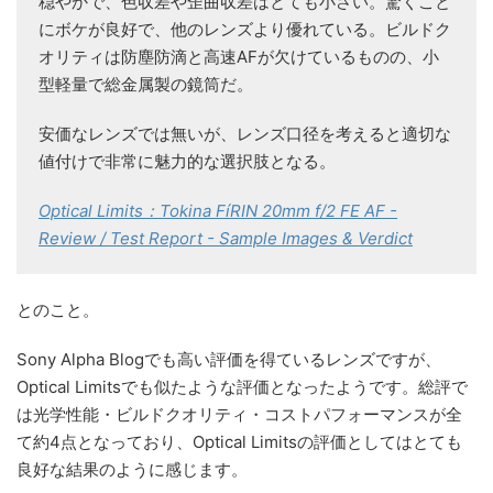
穏やかで、色収差や歪曲収差はとても小さい。驚くこと
にボケが良好で、他のレンズより優れている。ビルドク
オリティは防塵防滴と高速AFが欠けているものの、小
型軽量で総金属製の鏡筒だ。
安価なレンズでは無いが、レンズ口径を考えると適切な
値付けで非常に魅力的な選択肢となる。
Optical Limits：Tokina FíRIN 20mm f/2 FE AF -
Review / Test Report - Sample Images & Verdict
とのこと。
Sony Alpha Blogでも高い評価を得ているレンズですが、
Optical Limitsでも似たような評価となったようです。総評で
は光学性能・ビルドクオリティ・コストパフォーマンスが全
て約4点となっており、Optical Limitsの評価としてはとても
良好な結果のように感じます。