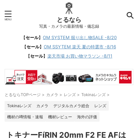
とるなら
写真・カメラの最新情報・備忘録
【
セール
】
OM SYSTEM 掘り出し物SALE -8/20
【
セール
】
OM SSYTEM 楽天 夏の特選市 -8/16
【
セール
】
楽天市場 お買い物マラソン -8/11
とるならTOPページ
>
カメラ
>
レンズ
>
Tokinaレンズ
>
Tokinaレンズ
カメラ
デジタルカメラ総合
レンズ
機材の噂情報・速報
機材レビュー
海外の評価
トキナーFíRIN 20mm F2 FE AFは