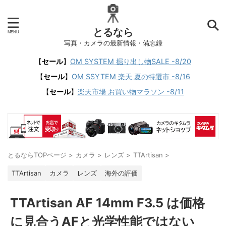
とるなら
写真・カメラの最新情報・備忘録
【
セール
】
OM SYSTEM 掘り出し物SALE -8/20
【
セール
】
OM SSYTEM 楽天 夏の特選市 -8/16
【
セール
】
楽天市場 お買い物マラソン -8/11
とるならTOPページ
>
カメラ
>
レンズ
>
TTArtisan
>
TTArtisan
カメラ
レンズ
海外の評価
TTArtisan AF 14mm F3.5 は価格
に見合うAFと光学性能ではない