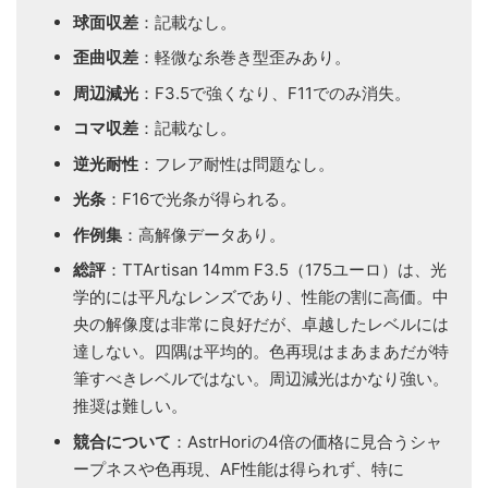
球面収差
：記載なし。
歪曲収差
：軽微な糸巻き型歪みあり。
周辺減光
：F3.5で強くなり、F11でのみ消失。
コマ収差
：記載なし。
逆光耐性
：フレア耐性は問題なし。
光条
：F16で光条が得られる。
作例集
：高解像データあり。
総評
：TTArtisan 14mm F3.5（175ユーロ）は、光
学的には平凡なレンズであり、性能の割に高価。中
央の解像度は非常に良好だが、卓越したレベルには
達しない。四隅は平均的。色再現はまあまあだが特
筆すべきレベルではない。周辺減光はかなり強い。
推奨は難しい。
競合について
：AstrHoriの4倍の価格に見合うシャ
ープネスや色再現、AF性能は得られず、特に