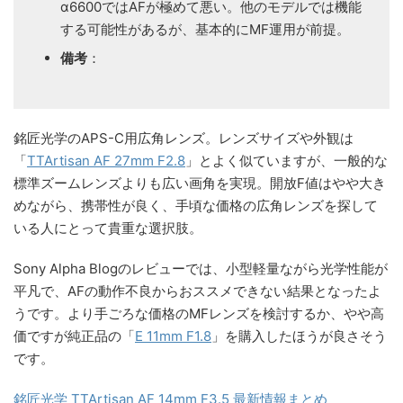
α6600ではAFが極めて悪い。他のモデルでは機能
する可能性があるが、基本的にMF運用が前提。
備考
：
銘匠光学のAPS-C用広角レンズ。レンズサイズや外観は
「
TTArtisan AF 27mm F2.8
」とよく似ていますが、一般的な
標準ズームレンズよりも広い画角を実現。開放F値はやや大き
めながら、携帯性が良く、手頃な価格の広角レンズを探して
いる人にとって貴重な選択肢。
Sony Alpha Blogのレビューでは、小型軽量ながら光学性能が
平凡で、AFの動作不良からおススメできない結果となったよ
うです。より手ごろな価格のMFレンズを検討するか、やや高
価ですが純正品の「
E 11mm F1.8
」を購入したほうが良さそう
です。
銘匠光学 TTArtisan AF 14mm F3.5 最新情報まとめ