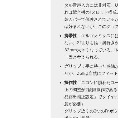
タル音声入力には非対応。UH
れは競合機の1スロット構
製カバーで保護されているが
は好まれないが、このクラ
携帯性
：エルゴノミクスには
ない。Zfよりも幅・奥行き
33mm大きくなっている。
一因と考えられる。
グリップ
：手に持った感触
だが、Z5IIは自然にフィッ
操作性
：ニコンに慣れたユー
正の調整が2段階操作であ
易露出補正設定」でダイヤ
意が必要）
グリップ近くの2つのFnボ