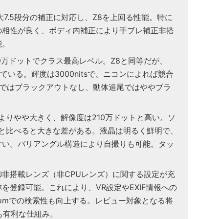
最大7.5段分の補正に対応し、Z8を上回る性能。特に
の相性が良く、ボディ内補正により手ブレ補正非搭
能。
9万ドットでクラス最高レベル。Z8と同等だが、
れている。輝度は3000nitsで、ニコンによれば競合
体ではブラックアウトなし、動体追尾ではややブラ
合よりやや大きく、解像度は210万ドットと高い。ソ
ットと比べると大きな差がある。液晶は明るく鮮明で、
すい。バリアングル構造により自撮りも可能。タッ
御非搭載レンズ（非CPUレンズ）に関する設定が充
を登録可能。これにより、VR設定やEXIF情報への
roomでの検索性も向上する。レビュー対象となる将
も有利な仕組み。