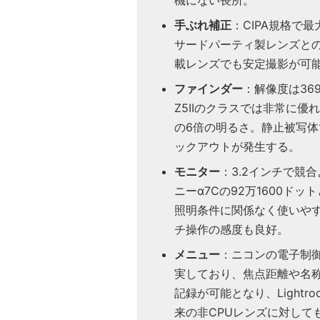
機にない長所。
手ぶれ補正
：CIPA規格で
サードパーティ製レンズと
載レンズでも安定撮影が可
ファインダー
：解像度は36
Z5IIのクラスでは非常に優
の6倍の明るさ。静止被写
ックアウトが発生する。
モニター
：3.2インチで競
ニーα7Cの92万1600ド
照明条件に関係なく使いや
チ操作の感度も良好。
メニュー
：ニコンの電子制
実しており、焦点距離や名称
記録が可能となり、Light
来の非CPUレンズに対して