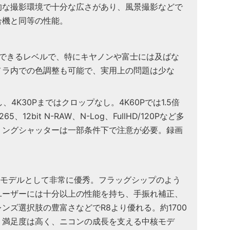
的な撮影環境で十分な広さがあり、風景撮影などで
合機と同等の性能。
できるレベルで、特にキヤノンや富士には及ばな
メラ内での色調整も可能で、実用上の問題は少な
、4K30Pまではクロップなし。4K60Pでは1.5倍
5、12bit N-RAW、N-Log、FullHD/120Pなど多
リングシャッターは一部条件下で注意が必要。録画
。
帯のモデルとして非常に優秀。フラッグシップのよう
ユーザーには十分以上の性能を持ち、手振れ補正、
ンズ選択肢の豊富さなどでR8より優れる。約1700
、満足度は高く、ニコンの成長を支える中核モデ