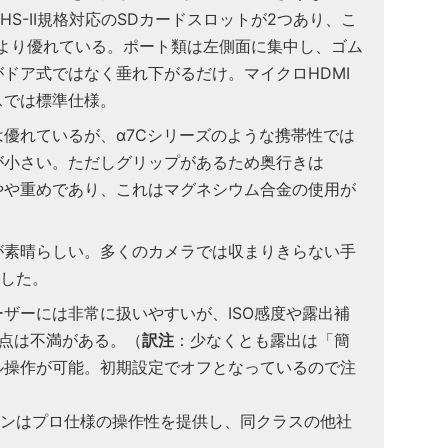
S-II規格対応のSDカードスロットが2つあり、こ
成より優れている。ポート類は左側面に集中し、ゴム
ドア式ではなく垂れ下がるだけ。マイクロHDMI
スでは標準仕様。
優れているが、α7Cシリーズのような携帯性では
が小さい。ただしグリップがあるため奥行きは
やや重めであり、これはマグネシウム合金の使用が
が素晴らしい。多くのカメラでは収まりきらない手
トした。
ザーには非常に扱いやすいが、ISO感度や露出補
る点は不満がある。（
訳注
：少なくとも露出は「簡
ル操作が可能。初期設定でオフとなっているので注
タンはプロ仕様の操作性を提供し、同クラスの他社