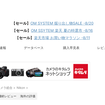
【
セール
】
OM SYSTEM 掘り出し物SALE -8/20
【
セール
】
OM SSYTEM 楽天 夏の特選市 -8/16
【
セール
】
楽天市場 お買い物マラソン -8/11
速報
データベース
購入早見表
レビュ
カメラ総合
>
Nikon
>
機材レビュー
海外の評価