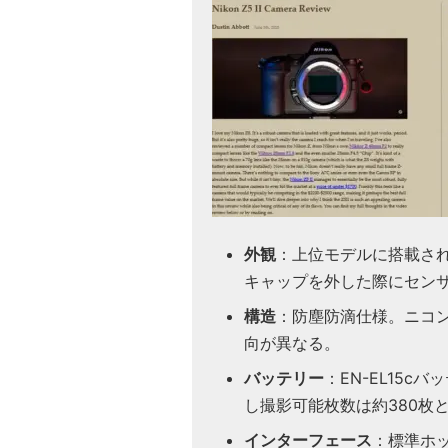
外観
：上位モデルに搭載さ
キャップを外した際にセン
構造
：防塵防滴仕様。ニコ
向が異なる。
バッテリー
：EN-EL15c
し撮影可能枚数は約380枚
インターフェース
：標準ホ