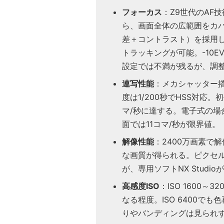
フォーカス
：Z9世代のAF
ら、画面全体の広範囲をカバ
差＋コントラスト）を採用
トラッキングが可能。-10E
設定では不満が残るが、調
連写性能
：メカシャッター搭
度は1/200秒でHSS対応。初
マ/秒に達する。電子式の
面では11コマ/秒が限界値。
解像性能
：2400万画素で
な画質が得られる。ピクセル
が、専用ソフトNX Studio
高感度ISO
：ISO 1600
なる程度。ISO 6400でも
りやバンディングは見られ