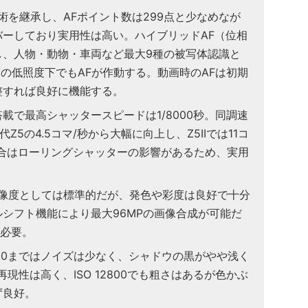
技術を継承し、AFポイント数は299点と少なめなが
ーしており実用性は高い。ハイブリッドAF（位相
し、人物・動物・車両など最大9種の被写体認識と
Vの低照度下でもAFが作動する。動画時のAFは初期
整すれば良好に機能する。
載で最高シャッタースピードは1/8000秒。同調速
代Z5の4.5コマ/秒から大幅に向上し、Z5IIでは11コ
場合はローリングシャッターの影響があるため、実用
解像度としては標準的だが、発色や彩度は良好で十分
シフト機能により最大96MPの画像合成が可能だ
が必要。
～3200まではノイズは少なく、シャドウの黒がやや浅く
色再現性は高く、ISO 12800でも粗さはあるが色かぶ
ず良好。