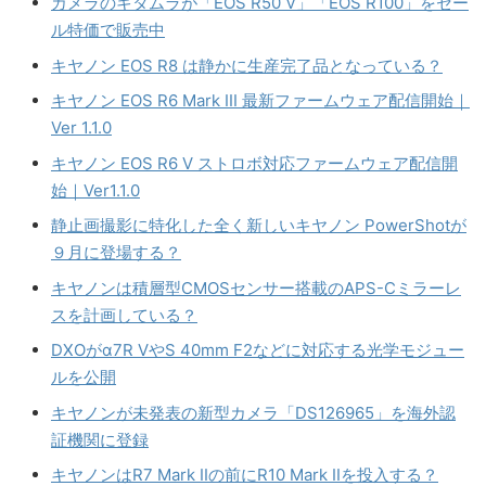
カメラのキタムラが「EOS R50 V」「EOS R100」をセー
ル特価で販売中
キヤノン EOS R8 は静かに生産完了品となっている？
キヤノン EOS R6 Mark III 最新ファームウェア配信開始｜
Ver 1.1.0
キヤノン EOS R6 V ストロボ対応ファームウェア配信開
始｜Ver1.1.0
静止画撮影に特化した全く新しいキヤノン PowerShotが
９月に登場する？
キヤノンは積層型CMOSセンサー搭載のAPS-Cミラーレ
スを計画している？
DXOがα7R VやS 40mm F2などに対応する光学モジュー
ルを公開
キヤノンが未発表の新型カメラ「DS126965」を海外認
証機関に登録
キヤノンはR7 Mark IIの前にR10 Mark IIを投入する？