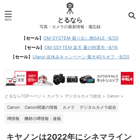
とるなら
写真・カメラの最新情報・備忘録
【
セール
】
OM SYSTEM 掘り出し物SALE -8/20
【
セール
】
OM SSYTEM 楽天 夏の特選市 -8/16
【
セール
】
Ulanzi 盆休みキャンペーン 最大40％オフ -8/20
とるならTOPページ
>
カメラ
>
デジタルカメラ総合
>
Canon
>
Canon
Canon関連の情報
カメラ
デジタルカメラ総合
噂情報
機材の噂情報・速報
キヤノンは2022年にシネマライン