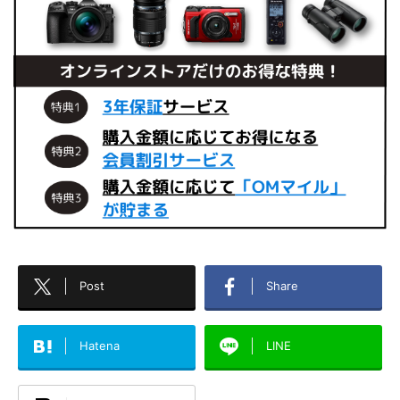
Post
Share
Hatena
LINE