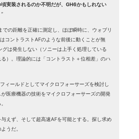
頃実装されるのか不明だが、GH6かもしれない
。
”
）は被写体までの距離を正確に測定し、ほぼ瞬時に、ウォブリ
FはコントラストAFのような前後に動くことが無
ングは発生しない（ソニーは上手く処理している
れる）。理論的には「コントラスト＋位相差」のハ
。
すフィールドとしてマイクロフォーサーズを検討し
スが医療機器の技術をマイクロフォーサーズの開発
る。
与えず、そして超高速AFを可能とする。探し求め
のようだ。