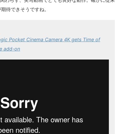
関わらず、実写動画でとても良好な動作。確かに従来
が期待できそうですね。
ic Pocket Cinema Camera 4K gets Time of
pe add-on