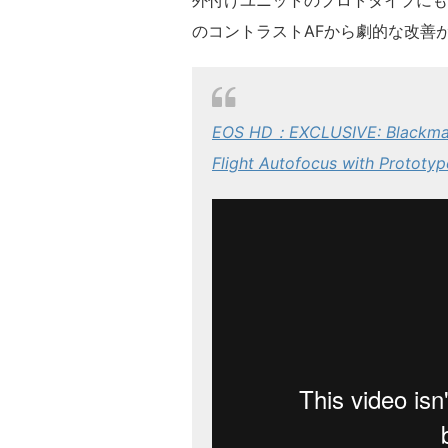
外付けユニットのプロトタイプにも
のコントラストAFから劇的な改善
EOS HD：EXCLUSIVE: Blackmag
Flight Autofocus with Prototy