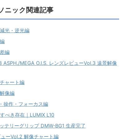
ソニック関連記事
 周辺減光・逆光編
ケ編
収差編
.8 ASPH./MEGA O.I.S. レンズレビューVol.3 遠景解像
 解像チャート編
遠景解像編
1 外観・操作・フォーカス編
き存在｜LUMIX L10
用バッテリーグリップ DMW-BG1 生産完了
レビューVol.2 解像チャート編