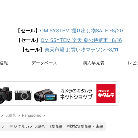
【
セール
】
OM SYSTEM 掘り出し物SALE -8/20
【
セール
】
OM SSYTEM 楽天 夏の特選市 -8/16
【
セール
】
楽天市場 お買い物マラソン -8/11
速報
データベース
購入早見表
レビュ
カメラ総合
>
Panasonic
>
メラ
デジタルカメラ総合
噂情報
機材の噂情報・速報