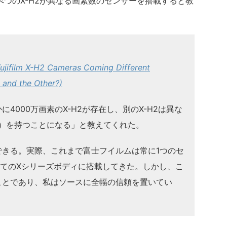
べつのX-H2が異なる画素数のセンサーを搭載すると教
jifilm X-H2 Cameras Coming Different
and the Other?)
4000万画素のX-H2が存在し、別のX-H2は異な
い）を持つことになる」と教えてくれた。
できる。実際、これまで富士フイルムは常に1つのセ
べてのXシリーズボディに搭載してきた。しかし、こ
ことであり、私はソースに全幅の信頼を置いてい