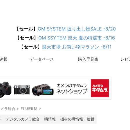
【
セール
】
OM SYSTEM 掘り出し物SALE -8/20
【
セール
】
OM SSYTEM 楽天 夏の特選市 -8/16
【
セール
】
楽天市場 お買い物マラソン -8/11
速報
データベース
購入早見表
レビュ
カメラ総合
>
FUJIFILM
>
ラ
デジタルカメラ総合
噂情報
機材の噂情報・速報