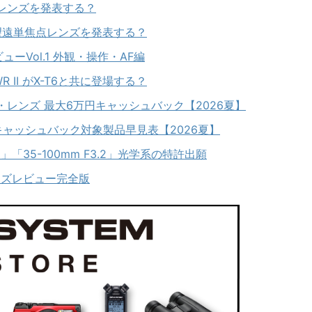
点レンズを発表する？
に望遠単焦点レンズを発表する？
レビューVol.1 外観・操作・AF編
S WR II がX-T6と共に登場する？
レンズ 最大6万円キャッシュバック【2026夏】
キャッシュバック対象製品早見表【2026夏】
2」「35-100mm F3.2」光学系の特許出願
S レンズレビュー完全版