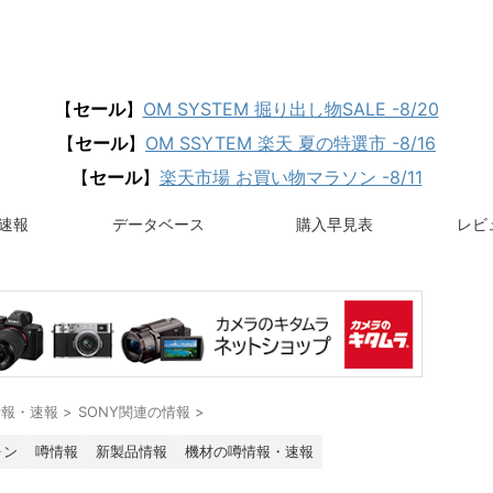
【
セール
】
OM SYSTEM 掘り出し物SALE -8/20
【
セール
】
OM SSYTEM 楽天 夏の特選市 -8/16
【
セール
】
楽天市場 お買い物マラソン -8/11
速報
データベース
購入早見表
レビュ
情報・速報
>
SONY関連の情報
>
ォン
噂情報
新製品情報
機材の噂情報・速報