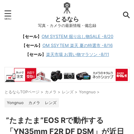
とるなら
写真・カメラの最新情報・備忘録
【
セール
】
OM SYSTEM 掘り出し物SALE -8/20
【
セール
】
OM SSYTEM 楽天 夏の特選市 -8/16
【
セール
】
楽天市場 お買い物マラソン -8/11
とるならTOPページ
>
カメラ
>
レンズ
>
Yongnuo
>
Yongnuo
カメラ
レンズ
”たまたま”EOS Rで動作する
「YN35mm F2R DF DSM」が近日