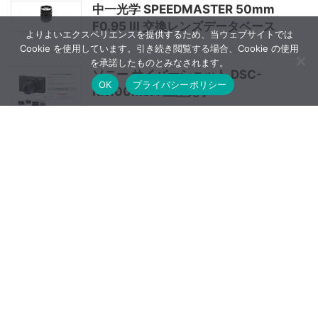
中一光学 SPEEDMASTER 50mm
F0.95 III 交換レンズデータベース
よりよいエクスペリエンスを提供するため、当ウェブサイトでは
Cookie を使用しています。引き続き閲覧する場合、Cookie の使用
を承諾したものとみなされます。
ソニー サイバーショット DSC-
OK
プライバシーポリシー
RX100M5A 生産完了
タムロン70-180mm F/2.8 Di III
VXDは小型軽量ながら優れた光学性
能
HUAWEI P20 PROはモノクロセンサ
ーでISO6400まで良好な画質【海外
の評価】