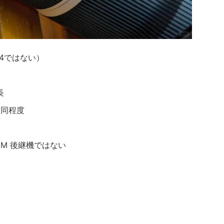
I（F4ではない）
長
Mと同程度
6 GM 後継機ではない