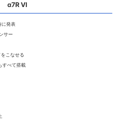
α7R VI
時に発表
センサー
べてをこなせる
能もすべて搭載
上