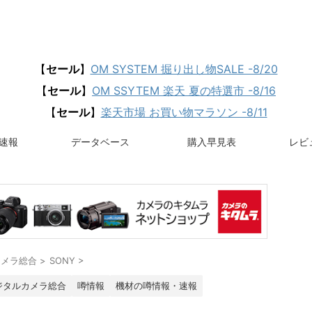
【
セール
】
OM SYSTEM 掘り出し物SALE -8/20
【
セール
】
OM SSYTEM 楽天 夏の特選市 -8/16
【
セール
】
楽天市場 お買い物マラソン -8/11
速報
データベース
購入早見表
レビュ
カメラ総合
>
SONY
>
ジタルカメラ総合
噂情報
機材の噂情報・速報