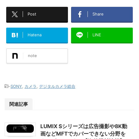
Post
Share
Hatena
LINE
note
-
SONY
,
カメラ
,
デジタルカメラ総合
関連記事
LUMIX Sシリーズは広告撮影や8K動
画などMFTでカバーできない分野を