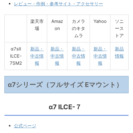
レビュー・作例・参考サイト・アクセサリー
楽天市
Amaz
カメラ
Yahoo
ソニ
場
on
のキタ
ース
ムラ
トア
α7sII
新品・
新品・
新品・
新品・
新品
ILCE-
中古情
中古情
中古情
中古情
情報
7SM2
報
報
報
報
α7シリーズ（フルサイズ Eマウント）
α7 ILCE-７
公式ページ