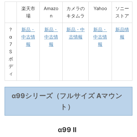
楽天市
Amazo
カメラの
Yahoo
ソニー
場
n
キタムラ
ストア
?
新品・
新品・
新品・中
新品・
新品情
α
中古情
中古情
古情報
中古情
報
7
報
報
報
S
ボ
デ
ィ
α99シリーズ（フルサイズ Aマウン
ト）
α99 II