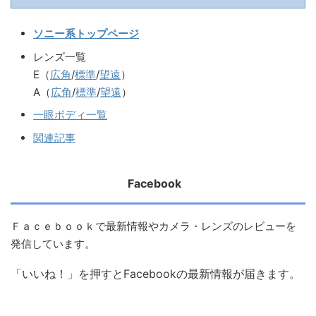
ソニー系トップページ
レンズ一覧
E（
広角
/
標準
/
望遠
）
A（
広角
/
標準
/
望遠
）
一眼ボディ一覧
関連記事
Facebook
Ｆａｃｅｂｏｏｋで最新情報やカメラ・レンズのレビューを
発信しています。
「いいね！」を押すとFacebookの最新情報が届きます。