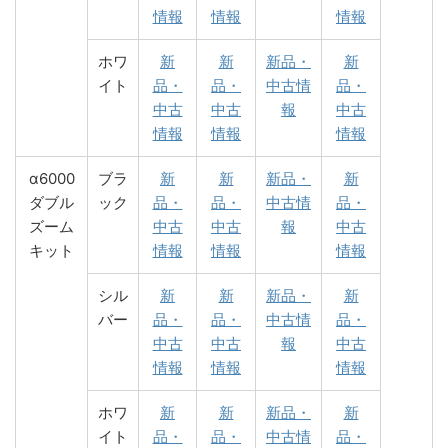
情報
情報
情報
ホワ
新
新
新品・
新
イト
品・
品・
中古情
品・
中古
中古
報
中古
情報
情報
情報
α6000
ブラ
新
新
新品・
新
ダブル
ック
品・
品・
中古情
品・
ズーム
中古
中古
報
中古
キット
情報
情報
情報
シル
新
新
新品・
新
バー
品・
品・
中古情
品・
中古
中古
報
中古
情報
情報
情報
ホワ
新
新
新品・
新
イト
品・
品・
中古情
品・