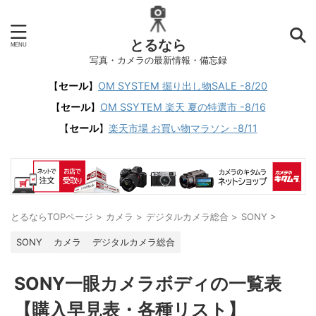
とるなら
写真・カメラの最新情報・備忘録
【
セール
】
OM SYSTEM 掘り出し物SALE -8/20
【
セール
】
OM SSYTEM 楽天 夏の特選市 -8/16
【
セール
】
楽天市場 お買い物マラソン -8/11
とるならTOPページ
>
カメラ
>
デジタルカメラ総合
>
SONY
>
SONY
カメラ
デジタルカメラ総合
SONY一眼カメラボディの一覧表
【購入早見表・各種リスト】