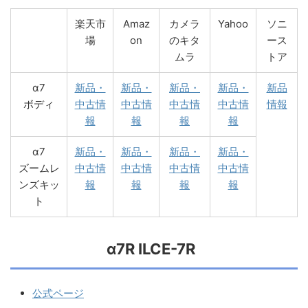
楽天市
Amaz
カメラ
Yahoo
ソニ
場
on
のキタ
ース
ムラ
トア
α7
新品・
新品・
新品・
新品・
新品
ボディ
中古情
中古情
中古情
中古情
情報
報
報
報
報
α7
新品・
新品・
新品・
新品・
ズームレ
中古情
中古情
中古情
中古情
ンズキッ
報
報
報
報
ト
α7R ILCE-7R
公式ページ