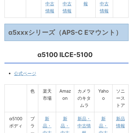
中古
中古
報
中古
情報
情報
情報
α5xxxシリーズ（APS-C Eマウント）
α5100 ILCE-5100
公式ページ
色
楽天
Amaz
カメラ
Yaho
ソニ
市場
on
のキタ
o
ース
ムラ
トア
α5100
ブ
新
新
新品・
新
新品
ボディ
ラ
品・
品・
中古情
品・
情報
ッ
中古
中古
報
中古