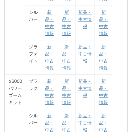
シル
新
新
新品・
新
バー
品・
品・
中古情
品・
中古
中古
報
中古
情報
情報
情報
グラ
新
新
新品・
新
ファ
品・
品・
中古情
品・
イト
中古
中古
報
中古
情報
情報
情報
α6000
ブラ
新
新
新品・
新
パワー
ック
品・
品・
中古情
品・
ズーム
中古
中古
報
中古
キット
情報
情報
情報
シル
新
新
新品・
新
バー
品・
品・
中古情
品・
中古
中古
報
中古