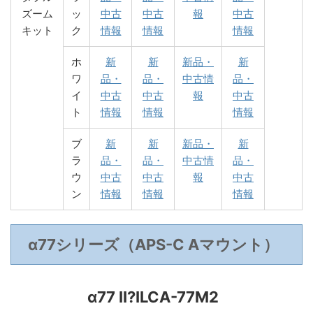
ズーム
ッ
中古
中古
報
中古
キット
ク
情報
情報
情報
ホ
新
新
新品・
新
ワ
品・
品・
中古情
品・
イ
中古
中古
報
中古
ト
情報
情報
情報
ブ
新
新
新品・
新
ラ
品・
品・
中古情
品・
ウ
中古
中古
報
中古
ン
情報
情報
情報
α77シリーズ（APS-C Aマウント）
α77 II?ILCA-77M2