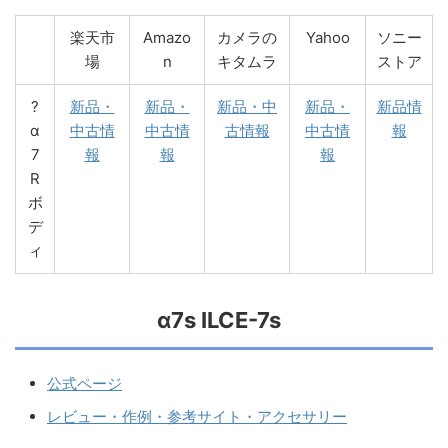
楽天市
Amazo
カメラの
Yahoo
ソニー
場
n
キタムラ
ストア
?
新品・
新品・
新品・中
新品・
新品情
α
中古情
中古情
古情報
中古情
報
7
報
報
報
R
ボ
デ
ィ
α7s ILCE-7s
公式ページ
レビュー・作例・参考サイト・アクセサリー