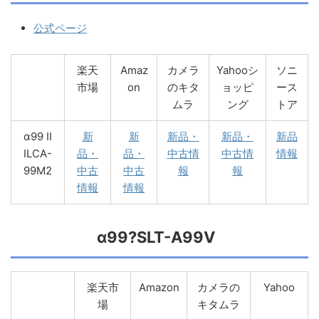
公式ページ
楽天
Amaz
カメラ
Yahooシ
ソニ
市場
on
のキタ
ョッピ
ース
ムラ
ング
トア
α99 II
新
新
新品・
新品・
新品
ILCA-
品・
品・
中古情
中古情
情報
99M2
中古
中古
報
報
情報
情報
α99?SLT-A99V
楽天市
Amazon
カメラの
Yahoo
場
キタムラ