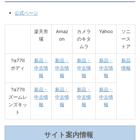
公式ページ
楽天市
Amaz
カメラ
Yahoo
ソニ
場
on
のキタ
ース
ムラ
トア
?α77II
新品・
新品・
新品・
新品・
新品
ボディ
中古情
中古情
中古情
中古情
情報
報
報
報
報
?α77II
新品・
新品・
新品・
新品・
ズームレ
中古情
中古情
中古情
中古情
ンズキッ
報
報
報
報
ト
サイト案内情報