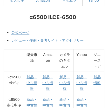
楽天市場
Amazon
キタムラ
Yahoo
α6500 ILCE-6500
公式ページ
レビュー・作例・参考サイト・アクセサリー
楽天市
Amaz
カメラ
Yahoo
ソニ
場
on
のキタ
ース
ムラ
トア
?α6500
新品・
新品・
新品・
新品・
新品
ボディ
中古情
中古情
中古情
中古情
情報
報
報
報
報
α6500
新品・
新品・
新品・
新品・
高倍率キ
中古情
中古情
中古情
中古情