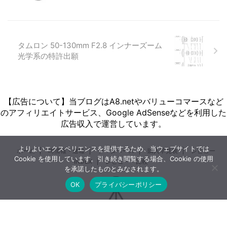
タムロン 50-130mm F2.8 インナーズーム
光学系の特許出願
【広告について】当ブログはA8.netやバリューコマースなど
のアフィリエイトサービス、Google AdSenseなどを利用した
広告収入で運営しています。
よりよいエクスペリエンスを提供するため、当ウェブサイトでは
ホーム
噂情報・速報
データベース
購入早見表
レビュー
Cookie を使用しています。引き続き閲覧する場合、Cookie の使用
INDEX
レビュー・比較
を承諾したものとみなされます。
OK
プライバシーポリシー
とるなら