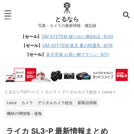
とるなら
写真・カメラの最新情報・備忘録
【
セール
】
OM SYSTEM 掘り出し物SALE -8/20
【
セール
】
OM SSYTEM 楽天 夏の特選市 -8/16
【
セール
】
楽天市場 お買い物マラソン -8/11
とるならTOPページ
>
カメラ
>
デジタルカメラ総合
>
Leica
>
Leica
カメラ
デジタルカメラ総合
新製品情報
機材の噂情報・速報
ライカ SL3-P 最新情報まとめ