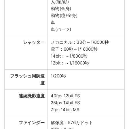
人 (瞳 / 顔)
動物 (全身)
動物 (瞳 / 全身)
車
車 (パーツ)
シャッター
メカニカル：30分～1/8000秒
電子：60秒～1/16000秒
14bit：～1/8000秒
12bit：～1/16000秒
フラッシュ同調速
1/200秒
度
連続撮影速度
40fps 12bit ES
25fps 14bit ES
7fps 14bis MS
ファインダー
解像度：576万ドット