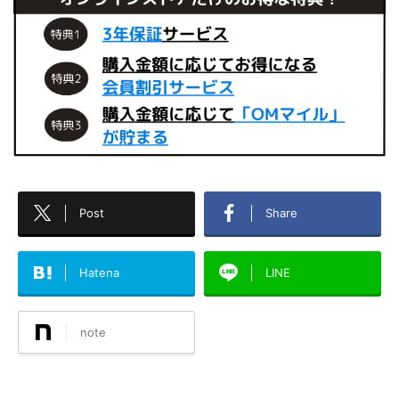
Post
Share
Hatena
LINE
note