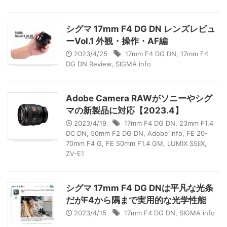
シグマ 17mm F4 DG DN レンズレビュ
ーVol.1 外観・操作・AF編
2023/4/25
17mm F4 DG DN
,
17mm F4
DG DN Review
,
SIGMA info
Adobe Camera RAWがソニーやシグ
マの新製品に対応【2023.4】
2023/4/19
17mm F4 DG DN
,
23mm F1.4
DC DN
,
50mm F2 DG DN
,
Adobe info
,
FE 20-
70mm F4 G
,
FE 50mm F1.4 GM
,
LUMIX S5IIX
,
ZV-E1
シグマ 17mm F4 DG DNは平凡な光条
だがF4から隅まで実用的な光学性能
2023/4/15
17mm F4 DG DN
,
SIGMA info