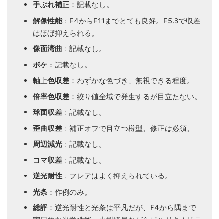
手ぶれ補正
：記載なし。
解像性能
：F4からF11までとても良好。F5.6で収差
はほぼ抑えられる。
像面湾曲
：記載なし。
ボケ
：記載なし。
軸上色収差
：わずかな色づき、無視できる程度。
倍率色収差
：絞り値全域で発生するが目立たない。
球面収差
：記載なし。
歪曲収差
：補正オフで目立つ樽型。修正は必須。
周辺減光
：記載なし。
コマ収差
：記載なし。
逆光耐性
：フレアはよく抑えられている。
光条
：作例のみ。
総評
：逆光耐性と光条は平凡だが、F4から隅まで