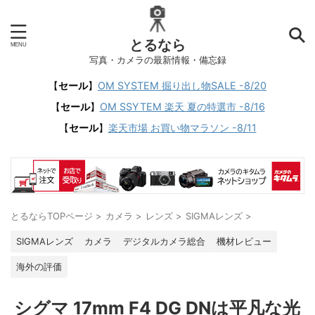
とるなら
写真・カメラの最新情報・備忘録
【
セール
】
OM SYSTEM 掘り出し物SALE -8/20
【
セール
】
OM SSYTEM 楽天 夏の特選市 -8/16
【
セール
】
楽天市場 お買い物マラソン -8/11
とるならTOPページ
>
カメラ
>
レンズ
>
SIGMAレンズ
>
SIGMAレンズ
カメラ
デジタルカメラ総合
機材レビュー
海外の評価
シグマ 17mm F4 DG DNは平凡な光