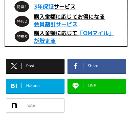
Post
Share
Hatena
LINE
note