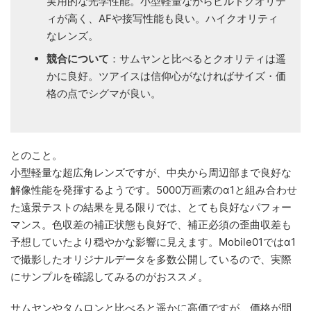
実用的な光学性能。小型軽量ながらビルドクオリテ
ィが高く、AFや接写性能も良い。ハイクオリティ
なレンズ。
競合について
：サムヤンと比べるとクオリティは遥
かに良好。ツアイスは信仰心がなければサイズ・価
格の点でシグマが良い。
とのこと。
小型軽量な超広角レンズですが、中央から周辺部まで良好な
解像性能を発揮するようです。5000万画素のα1と組み合わせ
た遠景テストの結果を見る限りでは、とても良好なパフォー
マンス。色収差の補正状態も良好で、補正必須の歪曲収差も
予想していたより穏やかな影響に見えます。Mobile01ではα1
で撮影したオリジナルデータを多数公開しているので、実際
にサンプルを確認してみるのがおススメ。
サムヤンやタムロンと比べると遥かに高価ですが、価格が問