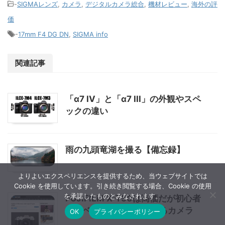
-
SIGMAレンズ
,
カメラ
,
デジタルカメラ総合
,
機材レビュー
,
海外の評
価
-
17mm F4 DG DN
,
SIGMA info
関連記事
「α7 IV」と「α7 III」の外観やスペ
ックの違い
雨の九頭竜湖を撮る【備忘録】
よりよいエクスペリエンスを提供するため、当ウェブサイトでは
Cookie を使用しています。引き続き閲覧する場合、Cookie の使用
を承諾したものとみなされます。
FUJIFILM X-T50は高価だが初心者
でもベテランでも楽しめるカメラ
OK
プライバシーポリシー