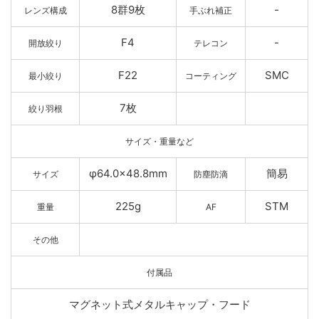
8群9枚
-
レンズ構成
手ぶれ補正
F4
-
開放絞り
テレコン
F22
SMC
最小絞り
コーティング
7枚
絞り羽根
サイズ・重量など
φ64.0×48.8mm
簡易
サイズ
防塵防滴
225g
STM
重量
AF
その他
付属品
マグネット式メタルキャップ・フード