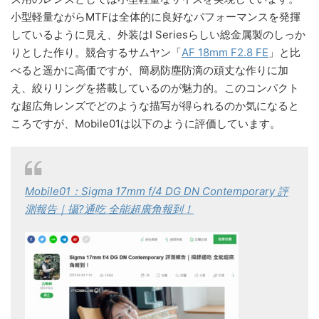
小型軽量ながらMTFは全体的に良好なパフォーマンスを発揮
しているように見え、外装はI Seriesらしい総金属製のしっか
りとした作り。競合するサムヤン「
AF 18mm F2.8 FE
」と比
べると遥かに高価ですが、簡易防塵防滴の頑丈な作りに加
え、絞りリングを搭載しているのが魅力的。このコンパクト
な超広角レンズでどのような描写が得られるのか気になると
ころですが、Mobile01は以下のように評価しています。
Mobile01：Sigma 17mm f/4 DG DN Contemporary 評
測報告｜攝?通吃 全能超廣角報到！