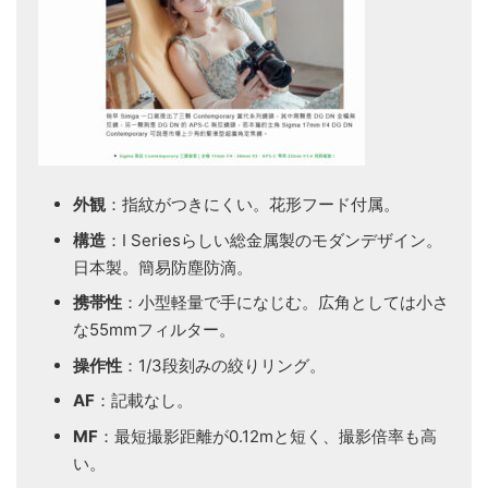
外観
：指紋がつきにくい。花形フード付属。
構造
：I Seriesらしい総金属製のモダンデザイン。
日本製。簡易防塵防滴。
携帯性
：小型軽量で手になじむ。広角としては小さ
な55mmフィルター。
操作性
：1/3段刻みの絞りリング。
AF
：記載なし。
MF
：最短撮影距離が0.12mと短く、撮影倍率も高
い。