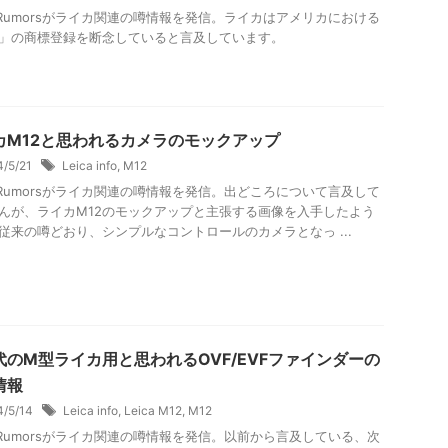
ca Rumorsがライカ関連の噂情報を発信。ライカはアメリカにおける
2」の商標登録を断念していると言及しています。
カM12と思われるカメラのモックアップ
4/5/21
Leica info
,
M12
ca Rumorsがライカ関連の噂情報を発信。出どころについて言及して
んが、ライカM12のモックアップと主張する画像を入手したよう
従来の噂どおり、シンプルなコントロールのカメラとなっ ...
代のM型ライカ用と思われるOVF/EVFファインダーの
情報
4/5/14
Leica info
,
Leica M12
,
M12
ca Rumorsがライカ関連の噂情報を発信。以前から言及している、次