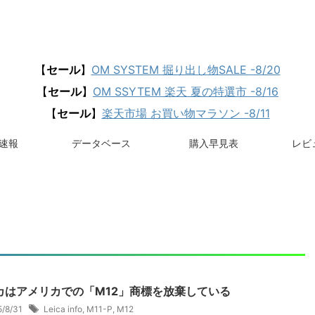
【
セール
】
OM SYSTEM 掘り出し物SALE -8/20
【
セール
】
OM SSYTEM 楽天 夏の特選市 -8/16
【
セール
】
楽天市場 お買い物マラソン -8/11
速報
データベース
購入早見表
レビュ
カはアメリカでの「M12」商標を放棄している
5/8/31
Leica info
,
M11-P
,
M12