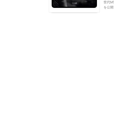
世代M
を公開