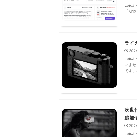
Lei
「M1
ライ
202
Lei
いませ
です。
次世
追加
202
Lei