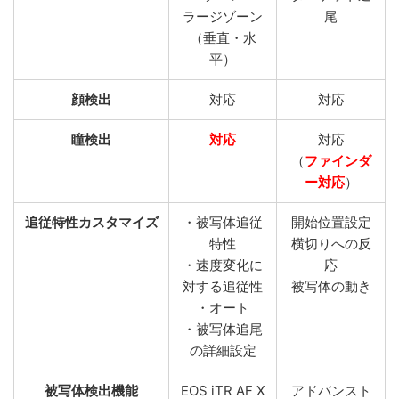
ラージゾーン
尾
（垂直・水
平）
顔検出
対応
対応
瞳検出
対応
対応
（
ファインダ
ー対応
）
追従特性カスタマイズ
・被写体追従
開始位置設定
特性
横切りへの反
・速度変化に
応
対する追従性
被写体の動き
・オート
・被写体追尾
の詳細設定
被写体検出機能
EOS iTR AF X
アドバンスト