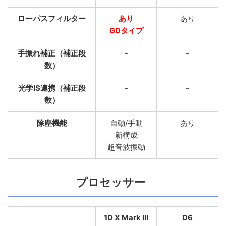
ローパスフィルター
あり
あり
GDタイプ
手振れ補正（補正段
-
-
数）
光学IS連携（補正段
-
-
数）
除塵機能
自動/手動
あり
新構成
超音波振動
プロセッサー
1D X Mark III
D6