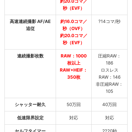
約20.0コマ／
秒（EVF）
高速連続撮影 AF/AE
約16.0コマ／
?14コマ/秒
追従
秒（OVF）
約20.0コマ／
秒（EVF）
連続撮影枚数
RAW：1000
圧縮RAW：
枚以上
186
RAW+HEIF：
ロスレス
350枚
RAW：146
非圧縮RAW：
105
シャッター耐久
50万回
40万回
低速限界設定
対応
対応
セルフタイマー
2?20秒