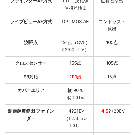
ファインダーAF方式
TTL二次結像
位相差検出
位相差検出
ライブビューAF方式
DPCMOS AF
コントラスト
検出
測距点
191点（OVF）
105点
525点（LV）
クロスセンサー
155点
105点
F8対応
191点
15点
カバーエリア
横 90％
縦 100％
測距輝度範囲 ファイン
-4?21EV
-4.5
?+20EV
ダー
（F2.8 ISO
100）