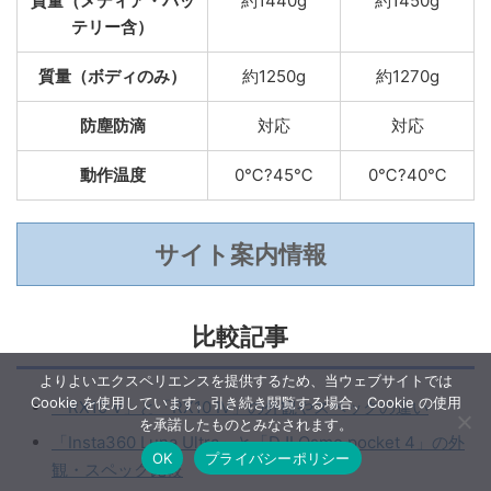
質量（メディア・バッ
約1440g
約1450g
テリー含）
質量（ボディのみ）
約1250g
約1270g
防塵防滴
対応
対応
動作温度
0℃?45℃
0℃?40℃
サイト案内情報
比較記事
よりよいエクスペリエンスを提供するため、当ウェブサイトでは
Cookie を使用しています。引き続き閲覧する場合、Cookie の使用
「RX10 V」と「RX10 IV」の外観やスペックの違い
を承諾したものとみなされます。
「Insta360 Luna Ultra」と「DJI Osmo pocket 4」の外
OK
プライバシーポリシー
観・スペック比較