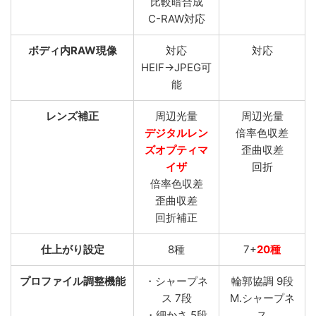
比較暗合成
C-RAW対応
ボディ内RAW現像
対応
対応
HEIF→JPEG可
能
レンズ補正
周辺光量
周辺光量
デジタルレン
倍率色収差
ズオプティマ
歪曲収差
イザ
回折
倍率色収差
歪曲収差
回折補正
仕上がり設定
8種
7+
20種
プロファイル調整機能
・シャープネ
輪郭協調 9段
ス 7段
M.シャープネ
・細かさ 5段
ス