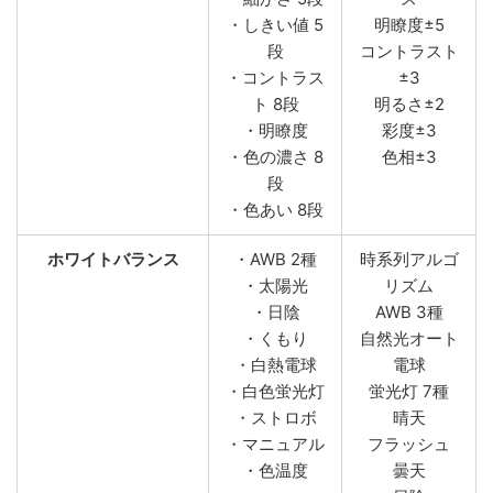
・しきい値 5
明瞭度±5
段
コントラスト
・コントラス
±3
ト 8段
明るさ±2
・明瞭度
彩度±3
・色の濃さ 8
色相±3
段
・色あい 8段
ホワイトバランス
・AWB 2種
時系列アルゴ
・太陽光
リズム
・日陰
AWB 3種
・くもり
自然光オート
・白熱電球
電球
・白色蛍光灯
蛍光灯 7種
・ストロボ
晴天
・マニュアル
フラッシュ
・色温度
曇天