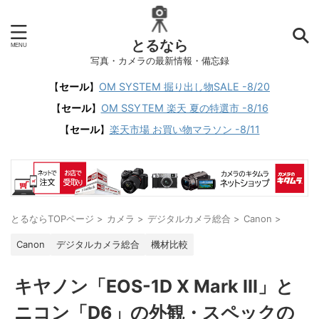
とるなら
写真・カメラの最新情報・備忘録
【
セール
】
OM SYSTEM 掘り出し物SALE -8/20
【
セール
】
OM SSYTEM 楽天 夏の特選市 -8/16
【
セール
】
楽天市場 お買い物マラソン -8/11
とるならTOPページ
>
カメラ
>
デジタルカメラ総合
>
Canon
>
Canon
デジタルカメラ総合
機材比較
キヤノン「EOS-1D X Mark III」と
ニコン「D6」の外観・スペックの