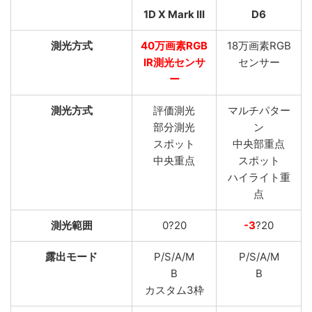
1D X Mark III
D6
測光方式
40万画素RGB
18万画素RGB
IR測光センサ
センサー
ー
測光方式
評価測光
マルチパター
部分測光
ン
スポット
中央部重点
中央重点
スポット
ハイライト重
点
測光範囲
0?20
-3
?20
露出モード
P/S/A/M
P/S/A/M
B
B
カスタム3枠