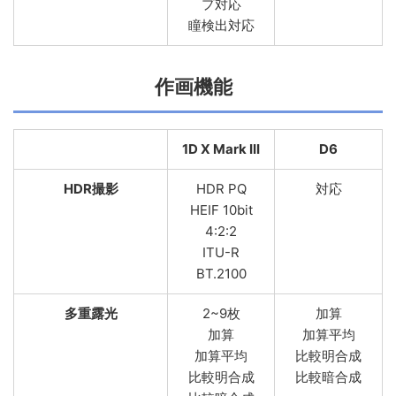
プ対応
瞳検出対応
作画機能
1D X Mark III
D6
HDR撮影
HDR PQ
対応
HEIF 10bit
4:2:2
ITU-R
BT.2100
多重露光
2~9枚
加算
加算
加算平均
加算平均
比較明合成
比較明合成
比較暗合成