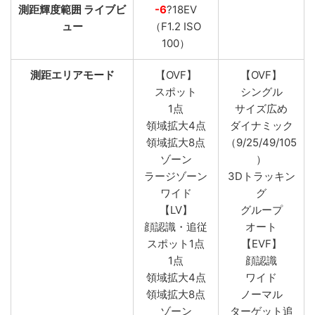
測距輝度範囲 ライブビ
-6
?18EV
ュー
（F1.2 ISO
100）
測距エリアモード
【OVF】
【OVF】
スポット
シングル
1点
サイズ広め
領域拡大4点
ダイナミック
領域拡大8点
（9/25/49/105
ゾーン
）
ラージゾーン
3Dトラッキン
ワイド
グ
【LV】
グループ
顔認識・追従
オート
スポット1点
【EVF】
1点
顔認識
領域拡大4点
ワイド
領域拡大8点
ノーマル
ゾーン
ターゲット追