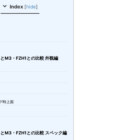
Index
[
hide
]
報
4とM3・FZH1との比較 外観編
グ時上面
M4とM3・FZH1との比較 スペック編