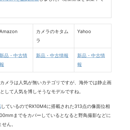
MOSセンサー
Amazon
カメラのキタム
Yahoo
ラ
* 24-600mm（35mm換算）
新品・中古情
新品・中古情報
新品・中古情
）
報
報
チパネルモニタ
カメラは人気が無いカテゴリですが、海外では静止画
ー 236万ドット 0.70倍
として人気を博しそうなモデルですね。
感
しているのでRX10M4に搭載された313点の像面位相
600mmまでをカバーしているとなると野鳥撮影などに
焦
ません。