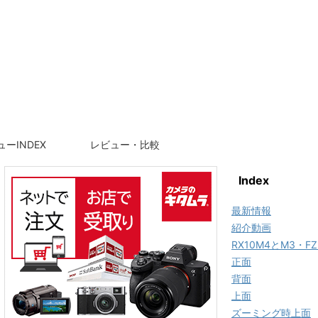
ーINDEX
レビュー・比較
Index
最新情報
紹介動画
RX10M4とM3・F
正面
背面
上面
ズーミング時上面