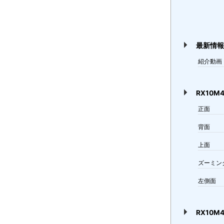
最新情
紹介動画
RX10M
正面
背面
上面
ズーミン
左側面
RX10