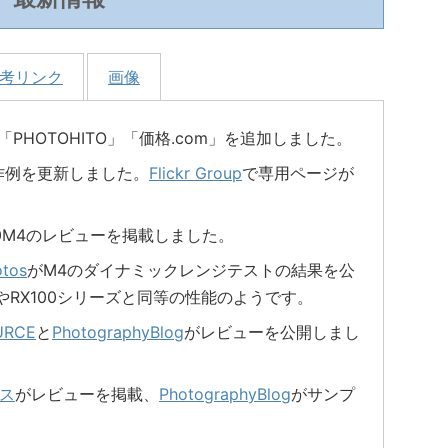
考リンク
画像
に「PHOTOHITO」「価格.com」を追加しました。
作例を更新しました。
Flickr Group
で専用ページが
10M4のレビューを掲載しました。
otos
がM4のダイナミックレンジテストの結果を公
やRX100シリーズと同等の性能のようです。
URCE
と
PhotographyBlog
がレビューを公開しまし
ス
がレビューを掲載、
PhotographyBlog
がサンプ
。