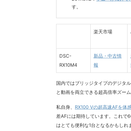
す。
1.0型 積層型Exmor RS C
国内公式ページ
楽天市場
2010万画素
海外公式ページ
Zeiss Vario-Sonnar T
プレスリリース
DSC-
新品・中古情
F2.4-4.0 72mmフィルター
価格.com（
レビュー
/
口コミ
RX10M4
報
内蔵ND無
PHOTOHITO
3.0型 144万ドット タッ
フォトヨドバシ 作例
国内ではブリッジタイプのデジタル
0.39型 電子ビューファインダ
マイナビニュース レビュー
と動画を両立できる超高倍率ズーム
BIONZ X
KASYAPA 作例
私自身、
RX100 Vの超高速AFを体
315点 位相差検出
Flickr Group
差AFには期待しています。これで
AFは世界最速で0.03秒で合
公式 取扱説明書 PDF
はとても便利な1台となるかもしれ