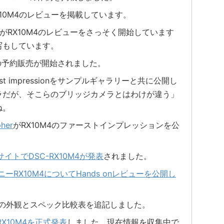
X10M4のレビューを掲載しています。
がRX10M4のレビューをさっそく開始しています
写もしています。
10M4の予約販売が開始されました。
rst impressionをサンプルギャラリーと共に公開し
ラだが、そこらのブリッジカメラとはわけが違う」
ね。
pher
がRX10M4のファーストインプレッションを公
イトでDSC-RX10M4が発表
されました。
ソニーRX10M4についてHands onレビューを公開し
とFZH1の外観とスペック比較表を追記しました。
X10M4を正式発表
しました。現在情報を収集中で