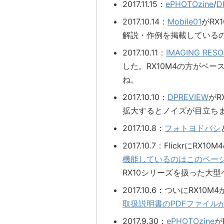
2017.11.15：
ePHOTOzine
/
D
2017.10.14：
Mobile01
がRX
解説・作例を掲載している
2017.10.11：
IMAGING RES
した。RX10M4の方がベー
ね。
2017.10.10：
DPREVIEW
がR
拡大するとノイズが目立ち
2017.10.8：
フォトヨドバシ
2017.10.7：FlickrにR
機能しているのはこのペー
RX10シリーズを扱った大型
2017.10.6：ついにRX
取扱説明書のPDFファイル
2017.9.30：
ePHOTOzine
が