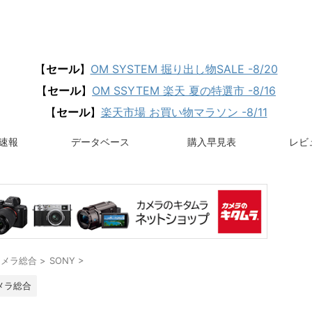
【
セール
】
OM SYSTEM 掘り出し物SALE -8/20
【
セール
】
OM SSYTEM 楽天 夏の特選市 -8/16
【
セール
】
楽天市場 お買い物マラソン -8/11
速報
データベース
購入早見表
レビュ
カメラ総合
>
SONY
>
メラ総合