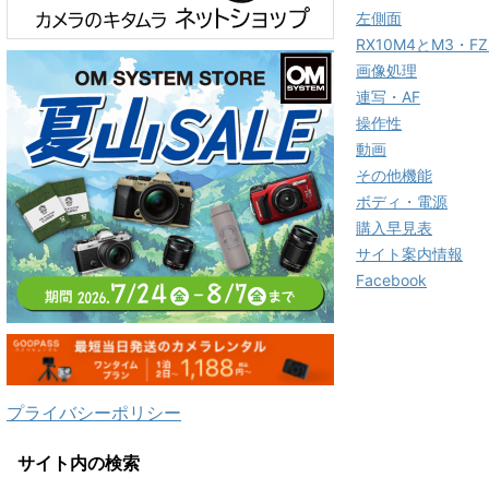
左側面
RX10M4とM3・
画像処理
連写・AF
操作性
動画
その他機能
ボディ・電源
購入早見表
サイト案内情報
Facebook
プライバシーポリシー
サイト内の検索