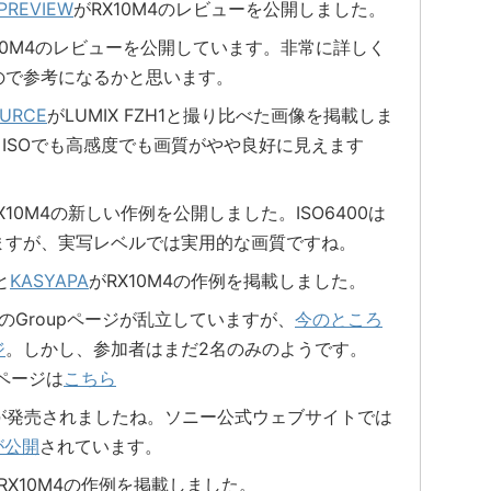
PREVIEW
がRX10M4のレビューを公開しました。
10M4のレビューを公開しています。非常に詳しく
ので参考になるかと思います。
OURCE
がLUMIX FZH1と撮り比べた画像を掲載しま
スISOでも高感度でも画質がやや良好に見えます
X10M4の新しい作例を公開しました。ISO6400は
ますが、実写レベルでは実用的な画質ですね。
と
KASYAPA
がRX10M4の作例を掲載しました。
X10M4のGroupページが乱立していますが、
今のところ
ジ
。しかし、参加者はまだ2名のみのようです。
ページは
こちら
10M4が発売されましたね。ソニー公式ウェブサイトでは
が公開
されています。
RX10M4の作例を掲載しました。