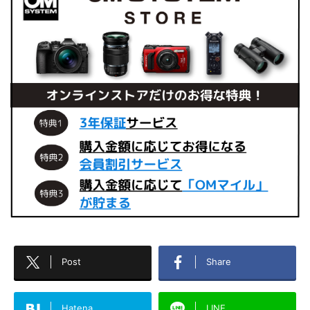
Post
Share
Hatena
LINE