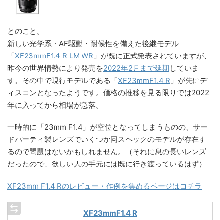
とのこと。
新しい光学系・AF駆動・耐候性を備えた後継モデル
「
XF23mmF1.4 R LM WR
」が既に正式発表されていますが、
昨今の世界情勢により発売を
2022年2月まで延期
していま
す。その中で現行モデルである「
XF23mmF1.4 R
」が先にデ
ィスコンとなったようです。価格の推移を見る限りでは2022
年に入ってから相場が急落。
一時的に「23mm F1.4」が空位となってしまうものの、サー
ドパーティ製レンズでいくつか同スペックのモデルが存在す
るので問題はないかもしれません。（それに息の長いレンズ
だったので、欲しい人の手元には既に行き渡っているはず）
XF23mm F1.4 Rのレビュー・作例を集めるページはコチラ
XF23mmF1.4 R