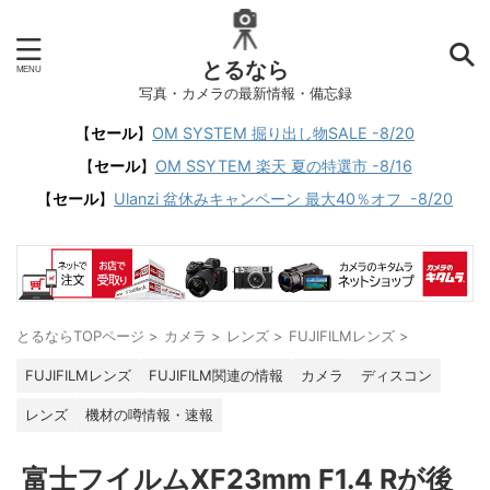
とるなら
写真・カメラの最新情報・備忘録
【
セール
】
OM SYSTEM 掘り出し物SALE -8/20
【
セール
】
OM SSYTEM 楽天 夏の特選市 -8/16
【
セール
】
Ulanzi 盆休みキャンペーン 最大40％オフ -8/20
とるならTOPページ
>
カメラ
>
レンズ
>
FUJIFILMレンズ
>
FUJIFILMレンズ
FUJIFILM関連の情報
カメラ
ディスコン
レンズ
機材の噂情報・速報
富士フイルムXF23mm F1.4 Rが後