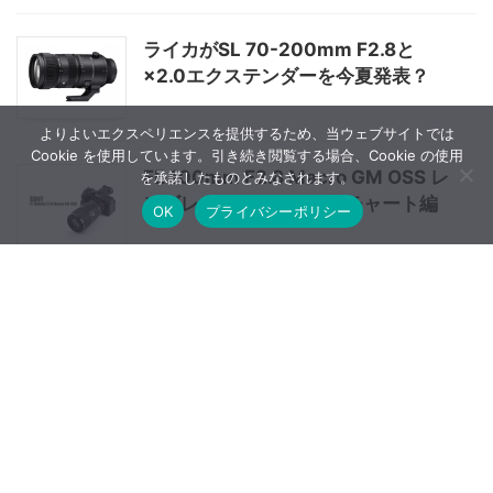
ライカがSL 70-200mm F2.8と
×2.0エクステンダーを今夏発表？
よりよいエクスペリエンスを提供するため、当ウェブサイトでは
Cookie を使用しています。引き続き閲覧する場合、Cookie の使用
FE 100mm F2.8 Macro GM OSS レ
を承諾したものとみなされます。
ンズレビューVol.3 解像チャート編
OK
プライバシーポリシー
FUJIFILM GFX100 II は特に動画面
における予想外の改善点が多い
ニコン Z 9のCMOSセンサーはソニ