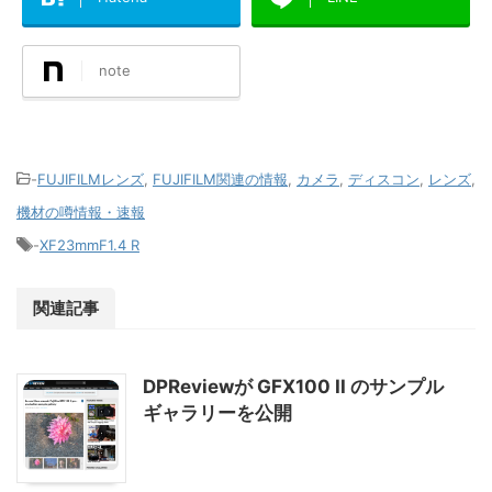
note
-
FUJIFILMレンズ
,
FUJIFILM関連の情報
,
カメラ
,
ディスコン
,
レンズ
,
機材の噂情報・速報
-
XF23mmF1.4 R
関連記事
DPReviewが GFX100 II のサンプル
ギャラリーを公開