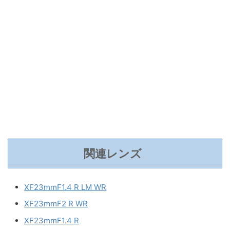
関連レンズ
XF23mmF1.4 R LM WR
XF23mmF2 R WR
XF23mmF1.4 R