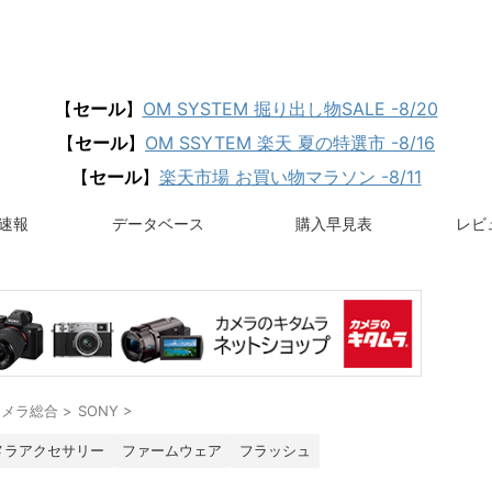
【
セール
】
OM SYSTEM 掘り出し物SALE -8/20
【
セール
】
OM SSYTEM 楽天 夏の特選市 -8/16
【
セール
】
楽天市場 お買い物マラソン -8/11
速報
データベース
購入早見表
レビュ
カメラ総合
>
SONY
>
メラアクセサリー
ファームウェア
フラッシュ