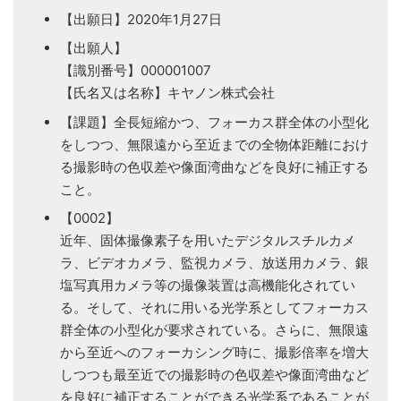
【出願日】2020年1月27日
【出願人】
【識別番号】000001007
【氏名又は名称】キヤノン株式会社
【課題】全長短縮かつ、フォーカス群全体の小型化
をしつつ、無限遠から至近までの全物体距離におけ
る撮影時の色収差や像面湾曲などを良好に補正する
こと。
【0002】
近年、固体撮像素子を用いたデジタルスチルカメ
ラ、ビデオカメラ、監視カメラ、放送用カメラ、銀
塩写真用カメラ等の撮像装置は高機能化されてい
る。そして、それに用いる光学系としてフォーカス
群全体の小型化が要求されている。さらに、無限遠
から至近へのフォーカシング時に、撮影倍率を増大
しつつも最至近での撮影時の色収差や像面湾曲など
を良好に補正することができる光学系であることが