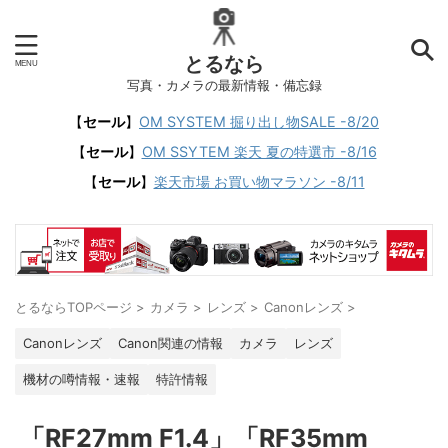
とるなら
写真・カメラの最新情報・備忘録
【
セール
】
OM SYSTEM 掘り出し物SALE -8/20
【
セール
】
OM SSYTEM 楽天 夏の特選市 -8/16
【
セール
】
楽天市場 お買い物マラソン -8/11
とるならTOPページ
>
カメラ
>
レンズ
>
Canonレンズ
>
Canonレンズ
Canon関連の情報
カメラ
レンズ
機材の噂情報・速報
特許情報
「RF27mm F1.4」「RF35mm