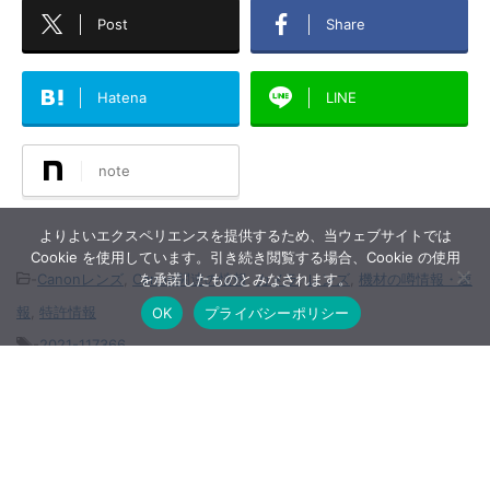
Post
Share
Hatena
LINE
note
よりよいエクスペリエンスを提供するため、当ウェブサイトでは
Cookie を使用しています。引き続き閲覧する場合、Cookie の使用
-
Canonレンズ
,
Canon関連の情報
,
カメラ
,
レンズ
,
機材の噂情報・速
を承諾したものとみなされます。
報
,
特許情報
OK
プライバシーポリシー
-
2021-117366
関連記事
ニコン NIKKOR Z 28mm f/2.8 SE徹