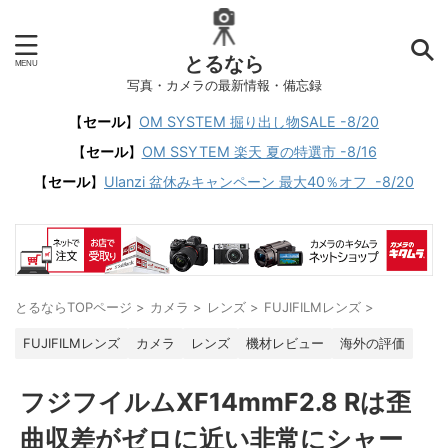
とるなら
写真・カメラの最新情報・備忘録
【
セール
】
OM SYSTEM 掘り出し物SALE -8/20
【
セール
】
OM SSYTEM 楽天 夏の特選市 -8/16
【
セール
】
Ulanzi 盆休みキャンペーン 最大40％オフ -8/20
とるならTOPページ
>
カメラ
>
レンズ
>
FUJIFILMレンズ
>
FUJIFILMレンズ
カメラ
レンズ
機材レビュー
海外の評価
フジフイルムXF14mmF2.8 Rは歪
曲収差がゼロに近い非常にシャー