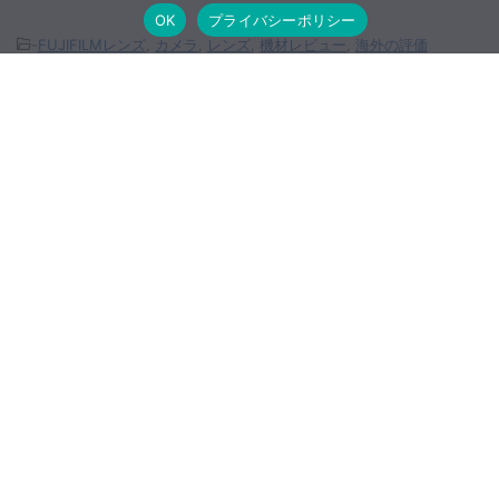
OK
プライバシーポリシー
-
FUJIFILMレンズ
,
カメラ
,
レンズ
,
機材レビュー
,
海外の評価
関連記事
SmallRigが iPhone 17 Pro 用ケー
ス・ケージ・フィルターキットを販
売開始
FUJIFILM X-E5 ハンズオンレビュー
シグマ 28-45mm F1.8 DG DN のス