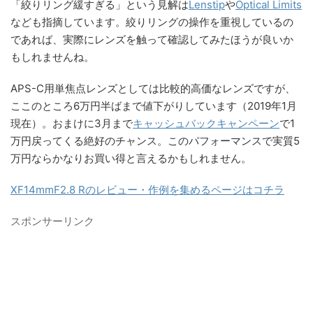
「絞りリング緩すぎる」という見解は
Lenstip
や
Optical Limits
なども指摘しています。絞りリングの操作を重視しているの
であれば、実際にレンズを触って確認してみたほうが良いか
もしれませんね。
APS-C用単焦点レンズとしては比較的高価なレンズですが、
ここのところ6万円半ばまで値下がりしています（2019年1月
現在）。おまけに3月まで
キャッシュバックキャンペーン
で1
万円戻ってくる絶好のチャンス。このパフォーマンスで実質5
万円ならかなりお買い得と言えるかもしれません。
XF14mmF2.8 Rのレビュー・作例を集めるページはコチラ
スポンサーリンク