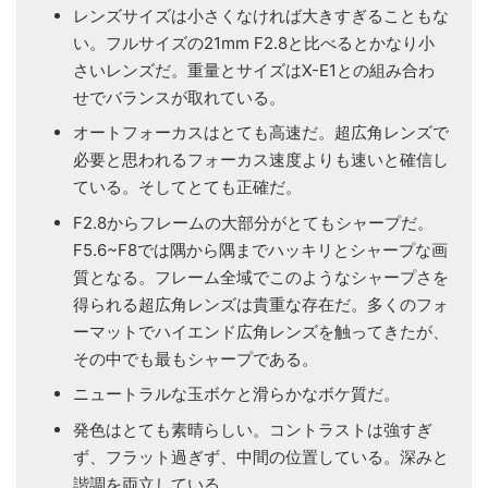
レンズサイズは小さくなければ大きすぎることもな
い。フルサイズの21mm F2.8と比べるとかなり小
さいレンズだ。重量とサイズはX-E1との組み合わ
せでバランスが取れている。
オートフォーカスはとても高速だ。超広角レンズで
必要と思われるフォーカス速度よりも速いと確信し
ている。そしてとても正確だ。
F2.8からフレームの大部分がとてもシャープだ。
F5.6~F8では隅から隅までハッキリとシャープな画
質となる。フレーム全域でこのようなシャープさを
得られる超広角レンズは貴重な存在だ。多くのフォ
ーマットでハイエンド広角レンズを触ってきたが、
その中でも最もシャープである。
ニュートラルな玉ボケと滑らかなボケ質だ。
発色はとても素晴らしい。コントラストは強すぎ
ず、フラット過ぎず、中間の位置している。深みと
諧調を両立している。