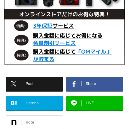
Post
Share
Hatena
LINE
note