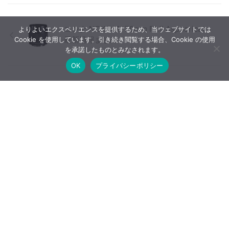
コシナ NOKTON 75mm F1.5 Aspherical
よりよいエクスペリエンスを提供するため、当ウェブサイトでは
最新情報まとめ
Cookie を使用しています。引き続き閲覧する場合、Cookie の使用
を承諾したものとみなされます。
OK
プライバシーポリシー
NIKKOR Z 14-30mm f/4 Sは並外れた光学
性能だが個体差が大きい【海外の評価】
【広告について】当ブログはA8.netやバリューコマースなど
のアフィリエイトサービス、Google AdSenseなどを利用した
広告収入で運営しています。
ホーム
噂情報・速報
データベース
購入早見表
レビュー
INDEX
レビュー・比較