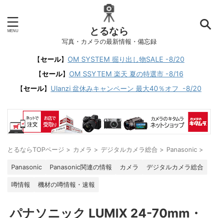
とるなら
写真・カメラの最新情報・備忘録
【
セール
】
OM SYSTEM 掘り出し物SALE -8/20
【
セール
】
OM SSYTEM 楽天 夏の特選市 -8/16
【
セール
】
Ulanzi 盆休みキャンペーン 最大40％オフ -8/20
とるならTOPページ
>
カメラ
>
デジタルカメラ総合
>
Panasonic
>
Panasonic
Panasonic関連の情報
カメラ
デジタルカメラ総合
噂情報
機材の噂情報・速報
パナソニック LUMIX 24-70mm・