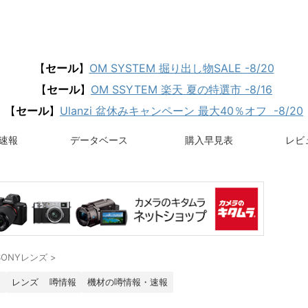
【
セール
】
OM SYSTEM 掘り出し物SALE -8/20
【
セール
】
OM SSYTEM 楽天 夏の特選市 -8/16
【
セール
】
Ulanzi 盆休みキャンペーン 最大40％オフ -8/20
速報
データベース
購入早見表
レビュ
SONYレンズ
>
ラ
レンズ
噂情報
機材の噂情報・速報