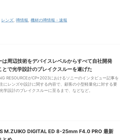
,
レンズ
,
噂情報
,
機材の噂情報・速報
ーは周辺技術をデバイスレベルからすべて自社開発
ことで光学設計のブレイクスルーを遂げた
GING RESOURCEがCP+2023におけるソニーのインタビュー記事を
主にレンズや設計に関する内容で、顧客の小型軽量化に対する要
光学設計のブレイクスルーに至るまで、などなど。
 M.ZUIKO DIGITAL ED 8-25mm F4.0 PRO 最新
まとめ