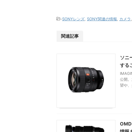
-
SONYレンズ
,
SONY関連の情報
,
カメラ
関連記事
ソニ
する
IMA
公開。
望や、
OMDS
情報