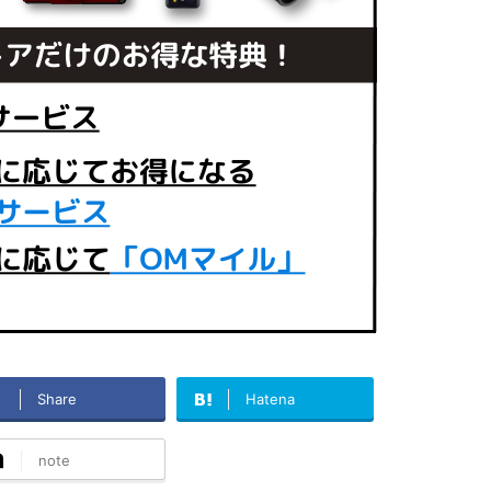
Share
Hatena
note