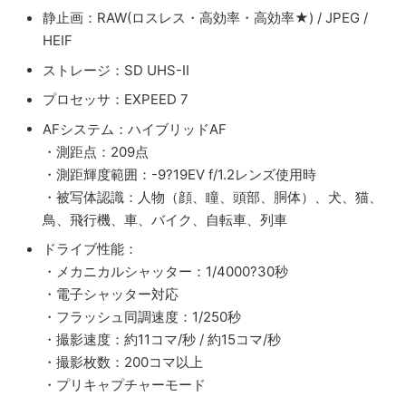
静止画：RAW(ロスレス・高効率・高効率★) / JPEG /
HEIF
ストレージ：SD UHS-II
プロセッサ：EXPEED 7
AFシステム：ハイブリッドAF
・測距点：209点
・測距輝度範囲：-9?19EV f/1.2レンズ使用時
・被写体認識：人物（顔、瞳、頭部、胴体）、犬、猫、
鳥、飛行機、車、バイク、自転車、列車
ドライブ性能：
・メカニカルシャッター：1/4000?30秒
・電子シャッター対応
・フラッシュ同調速度：1/250秒
・撮影速度：約11コマ/秒 / 約15コマ/秒
・撮影枚数：200コマ以上
・プリキャプチャーモード