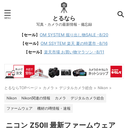
とるなら
写真・カメラの最新情報・備忘録
【
セール
】
OM SYSTEM 掘り出し物SALE -8/20
【
セール
】
OM SSYTEM 楽天 夏の特選市 -8/16
【
セール
】
楽天市場 お買い物マラソン -8/11
とるならTOPページ
>
カメラ
>
デジタルカメラ総合
>
Nikon
>
Nikon
Nikon関連の情報
カメラ
デジタルカメラ総合
ファームウェア
機材の噂情報・速報
ニコン Z50II 最新ファームウェア