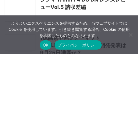
ューVol.5 諸収差編
よりよいエクスペリエンスを提供するため、当ウェブサイトでは
Cookie を使用しています。引き続き閲覧する場合、Cookie の使用
を承諾したものとみなされます。
1億画素中判フォーマット
「FUJIFILM GFX100S」開発発表は
OK
プライバシーポリシー
9月25日濃厚か？
70-180mm F/2.8 Di III VC VXD G2
はGM IIほどではないが低価格で優れ
た性能
タムロン28-200mm F/2.8-5.6 Di
III RXDを実際に使って感じる「良い
ところ・悪いところ」