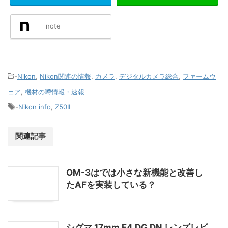
note
-
Nikon
,
Nikon関連の情報
,
カメラ
,
デジタルカメラ総合
,
ファームウ
ェア
,
機材の噂情報・速報
-
Nikon info
,
Z50II
関連記事
OM-3はでは小さな新機能と改善し
たAFを実装している？
シグマ 17mm F4 DG DN レンズレビ