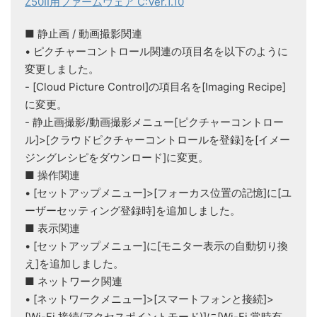
Z50II用ファームウェア C:Ver.1.10
■ 静止画 / 動画撮影関連
• ピクチャーコントロール関連の項目名を以下のように
変更しました。
- [Cloud Picture Control]の項目名を[Imaging Recipe]
に変更。
- 静止画撮影/動画撮影メニュー[ピクチャーコントロー
ル]>[クラウドピクチャーコントロールを登録]を[イメー
ジングレシピをダウンロード]に変更。
■ 操作関連
• [セットアップメニュー]>[フォーカス位置の記憶]に[ユ
ーザーセッティング登録時]を追加しました。
■ 表示関連
• [セットアップメニュー]に[モニター表示の自動切り換
え]を追加しました。
■ ネットワーク関連
• [ネットワークメニュー]>[スマートフォンと接続]>
[Wi-Fi 接続(アクセスポイントモード)]に[Wi-Fi 常時有