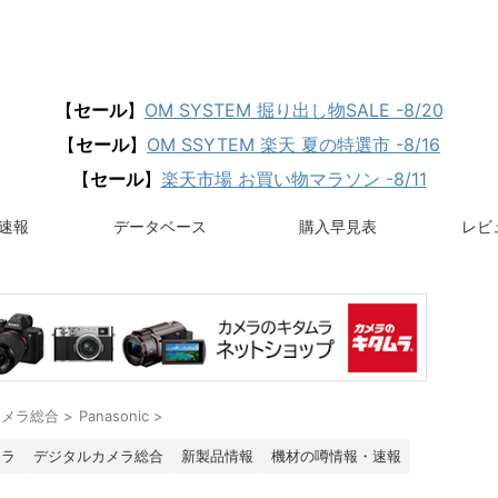
【
セール
】
OM SYSTEM 掘り出し物SALE -8/20
【
セール
】
OM SSYTEM 楽天 夏の特選市 -8/16
【
セール
】
楽天市場 お買い物マラソン -8/11
速報
データベース
購入早見表
レビュ
カメラ総合
>
Panasonic
>
メラ
デジタルカメラ総合
新製品情報
機材の噂情報・速報