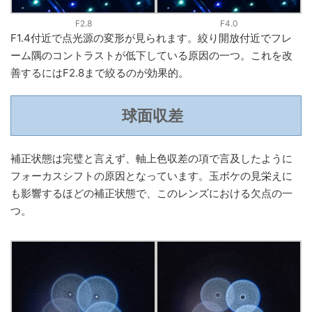
F2.8
F4.0
F1.4付近で点光源の変形が見られます。絞り開放付近でフレ
ーム隅のコントラストが低下している原因の一つ。これを改
善するにはF2.8まで絞るのが効果的。
球面収差
補正状態は完璧と言えず、軸上色収差の項で言及したように
フォーカスシフトの原因となっています。玉ボケの見栄えに
も影響するほどの補正状態で、このレンズにおける欠点の一
つ。