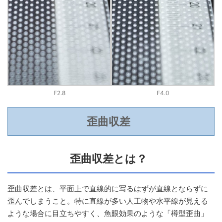
F2.8
F4.0
歪曲収差
歪曲収差とは？
歪曲収差とは、平面上で直線的に写るはずが直線とならずに
歪んでしまうこと。特に直線が多い人工物や水平線が見える
ような場合に目立ちやすく、魚眼効果のような「樽型歪曲」