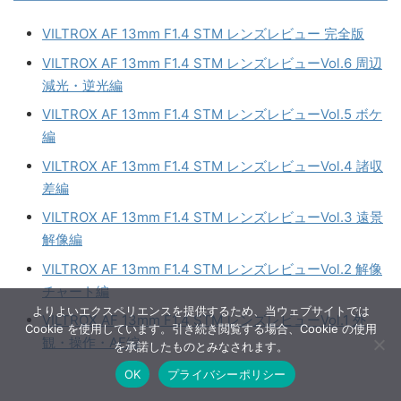
VILTROX AF 13mm F1.4 STM レンズレビュー 完全版
VILTROX AF 13mm F1.4 STM レンズレビューVol.6 周辺
減光・逆光編
VILTROX AF 13mm F1.4 STM レンズレビューVol.5 ボケ
編
VILTROX AF 13mm F1.4 STM レンズレビューVol.4 諸収
差編
VILTROX AF 13mm F1.4 STM レンズレビューVol.3 遠景
解像編
VILTROX AF 13mm F1.4 STM レンズレビューVol.2 解像
チャート編
よりよいエクスペリエンスを提供するため、当ウェブサイトでは
VILTROX AF 13mm F1.4 STM レンズレビューVol.1 外
Cookie を使用しています。引き続き閲覧する場合、Cookie の使用
観・操作・AF編
を承諾したものとみなされます。
OK
プライバシーポリシー