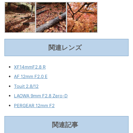
関連レンズ
XF14mmF2.8 R
AF 12mm F2.0 E
Touit 2.8/12
LAOWA 9mm F2.8 Zero-D
PERGEAR 12mm F2
関連記事