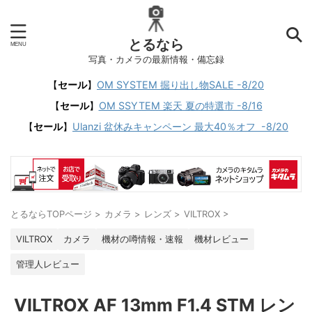
とるなら
写真・カメラの最新情報・備忘録
【
セール
】
OM SYSTEM 掘り出し物SALE -8/20
【
セール
】
OM SSYTEM 楽天 夏の特選市 -8/16
【
セール
】
Ulanzi 盆休みキャンペーン 最大40％オフ -8/20
とるならTOPページ
>
カメラ
>
レンズ
>
VILTROX
>
VILTROX
カメラ
機材の噂情報・速報
機材レビュー
管理人レビュー
VILTROX AF 13mm F1.4 STM レン