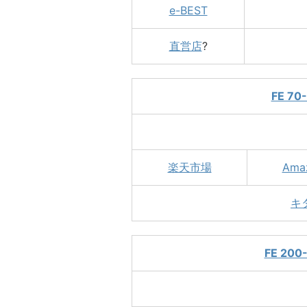
e-BEST
直営店
?
FE 70
楽天市場
Ama
キ
FE 200