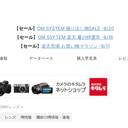
【
セール
】
OM SYSTEM 掘り出し物SALE -8/20
【
セール
】
OM SSYTEM 楽天 夏の特選市 -8/16
【
セール
】
楽天市場 お買い物マラソン -8/11
速報
データベース
購入早見表
レビュ
SONYレンズ
>
ラ
レンズ
噂情報
機材の噂情報・速報