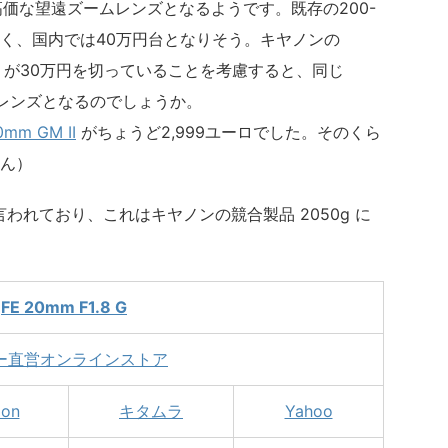
G はやや高価な望遠ズームレンズとなるようです。既存の200-
上高く、国内では40万円台となりそう。キヤノンの
」が30万円を切っていることを考慮すると、同じ
るレンズとなるのでしょうか。
mm GM II
がちょうど2,999ユーロでした。そのくら
ん）
kgと言われており、これはキヤノンの競合製品 2050g に
FE 20mm F1.8 G
ー直営オンラインストア
on
キタムラ
Yahoo