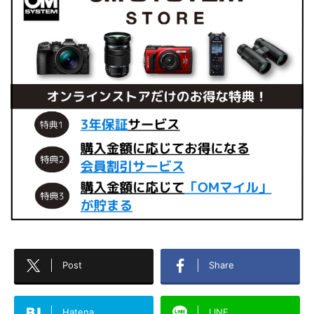
Post
Share
Hatena
LINE