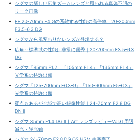
シグマの新しい広角ズームレンズと思われる真偽不明の
リーク画像
FE 20-70mm F4 Gの匹敵する性能の高倍率｜20-200mm
F3.5-6.3 DG
シグマから風変わりなレンズが登場する？
広角～標準域の性能は非常に優秀｜20-200mm F3.5-6.3
DG
シグマ「85mm F1.2」「105mm F1.4」「135mm F1.4」
光学系の特許出願
シグマ「125-700mm F6.3-9」「150-600mm F5-6.3」
光学系の特許出願
弱点もあるが全域で高い解像性能｜24-70mm F2.8 DG
DN II
シグマ 35mm F1.4 DG II｜Art レンズレビューVol.6 周辺
減光・逆光編
シグマ 24-70mm F2.8 DG OS HSM 生産完了