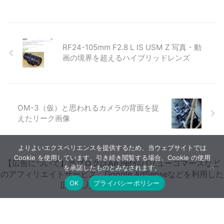
RF24-105mm F2.8 L IS USM Z 写真・動
画の境界を超えるハイブリッドレンズ
OM-3（仮）と思われるカメラの背面を捉
えたリーク画像
よりよいエクスペリエンスを提供するため、当ウェブサイトでは
Cookie を使用しています。引き続き閲覧する場合、Cookie の使用
【広告について】当ブログはA8.netやバリューコマースなど
を承諾したものとみなされます。
のアフィリエイトサービス、Google AdSenseなどを利用した
OK
プライバシーポリシー
広告収入で運営しています。
ホーム
噂情報・速報
データベース
購入早見表
レビュー
INDEX
レビュー・比較