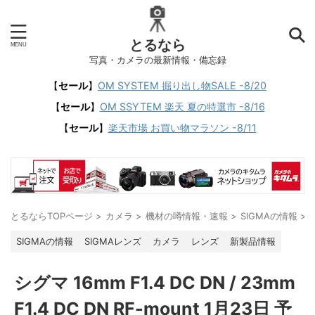
とるなら
写真・カメラの最新情報・備忘録
【
セール
】
OM SYSTEM 掘り出し物SALE -8/20
【
セール
】
OM SSYTEM 楽天 夏の特選市 -8/16
【
セール
】
楽天市場 お買い物マラソン -8/11
とるならTOPページ
>
カメラ
>
機材の噂情報・速報
>
SIGMAの情報
>
SIGMAの情報
SIGMAレンズ
カメラ
レンズ
新製品情報
シグマ 16mm F1.4 DC DN / 23mm
F1.4 DC DN RF-mount 1月23日 予