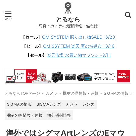
とるなら
写真・カメラの最新情報・備忘録
【
セール
】
OM SYSTEM 掘り出し物SALE -8/20
【
セール
】
OM SSYTEM 楽天 夏の特選市 -8/16
【
セール
】
楽天市場 お買い物マラソン -8/11
とるならTOPページ
>
カメラ
>
機材の噂情報・速報
>
SIGMAの情報
>
SIGMAの情報
SIGMAレンズ
カメラ
レンズ
機材の噂情報・速報
海外機材情報
海外ではシグマArtレンズのEマウ