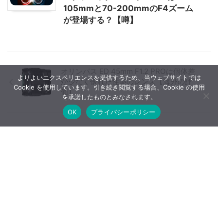
105mmと70-200mmのF4ズーム
が登場する？【噂】
オリンパス ED 45mm F1.2 PROは個体差
よりよいエクスペリエンスを提供するため、当ウェブサイトでは
が少なく優れた性能のレンズ【海外の評
Cookie を使用しています。引き続き閲覧する場合、Cookie の使用
価】
を承諾したものとみなされます。
OK
プライバシーポリシー
サムヤン XP50mm F1.2は5000万画素でも
絞り開放から使えるレンズ【海外の評価】
【広告について】当ブログはA8.netやバリューコマースなど
のアフィリエイトサービス、Google AdSenseなどを利用した
広告収入で運営しています。