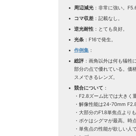
周辺減光
：非常に強い。F5.
コマ収差
：記載なし。
逆光耐性
：とても良好。
光条
：F16で発生。
作例集
：
総評
：画角以外は何も犠牲に
部分の点で優れている。価
スメできるレンズ。
競合について
：
・F2.8ズーム比では大きく
・解像性能は24-70mm F2
・大部分のF1.8単焦点より
・ボケはシグマが最高。時
・単焦点の性能が欲しい人