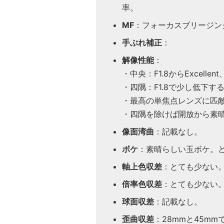
率。
MF
：フォーカスブリージン
手ぶれ補正
：
解像性能
：
・中央：F1.8からExcellent
・四隅：F1.8で少し低下するが、
・最高の単焦点レンズに匹
・四隅を除けば開放から素
像面湾曲
：記載なし。
ボケ
：素晴らしい玉ボケ。
軸上色収差
：とても少ない
倍率色収差
：とても少ない
球面収差
：記載なし。
歪曲収差
：28mmと45m