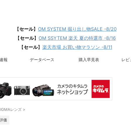
【
セール
】
OM SYSTEM 掘り出し物SALE -8/20
【
セール
】
OM SSYTEM 楽天 夏の特選市 -8/16
【
セール
】
楽天市場 お買い物マラソン -8/11
速報
データベース
購入早見表
レビュ
SIGMAレンズ
>
評価