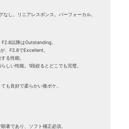
グなし。リニアレスポンス。パーフォーカル。
、F2.8以降はOutstanding。
F2.8でExcellent。
敵する性能。
晴らしい性能。1段絞るとどこでも完璧。
とても良好で柔らかい後ボケ。
。
。
mで顕著であり、ソフト補正必須。