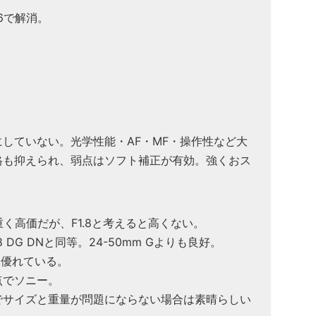
6で解消。
していない。光学性能・AF・MF・操作性など大
格も抑えられ、弱点はソフト補正が有効。強くおス
重く高価だが、F1.8と考えると高くない。
.8 DG DNと同等。24-50mm Gよりも良好。
も優れている。
点でソニー。
でサイズと重量が問題にならない場合は素晴らしい