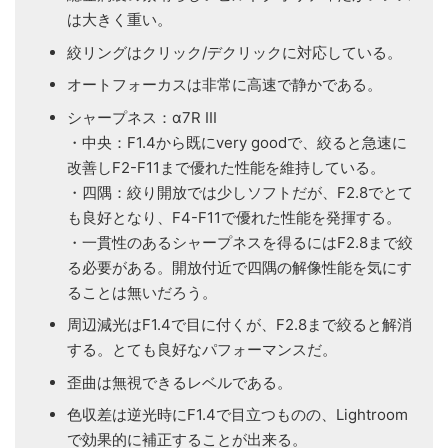
は大きく重い。
絞リングはクリック/デクリックに対応している。
オートフォーカスは非常に高速で静かである。
シャープネス：α7R III
・中央：F1.4から既にvery goodで、絞ると急速に
改善しF2-F11まで優れた性能を維持している。
・四隅：絞り開放では少しソフトだが、F2.8でとて
も良好となり、F4-F11で優れた性能を発揮する。
・一貫性のあるシャープネスを得るにはF2.8まで絞
る必要がある。開放付近で四隅の解像性能を気にす
ることは無いだろう。
周辺減光はF1.4で目に付くが、F2.8まで絞ると解消
する。とても良好なパフォーマンスだ。
歪曲は無視できるレベルである。
色収差は逆光時にF1.4で目立つものの、Lightroom
で効果的に補正することが出来る。