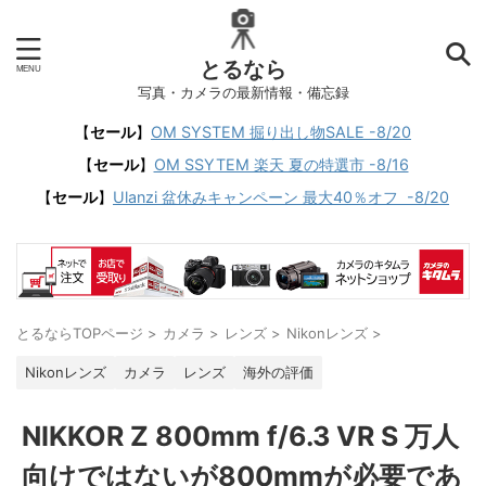
とるなら
写真・カメラの最新情報・備忘録
【
セール
】
OM SYSTEM 掘り出し物SALE -8/20
【
セール
】
OM SSYTEM 楽天 夏の特選市 -8/16
【
セール
】
Ulanzi 盆休みキャンペーン 最大40％オフ -8/20
とるならTOPページ
>
カメラ
>
レンズ
>
Nikonレンズ
>
Nikonレンズ
カメラ
レンズ
海外の評価
NIKKOR Z 800mm f/6.3 VR S 万人
向けではないが800mmが必要であ