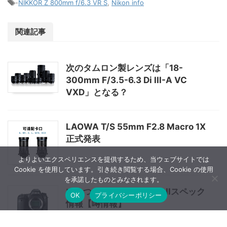
-
NIKKOR Z 800mm f/6.3 VR S
,
Nikon info
関連記事
次のタムロン製レンズは「18-
300mm F/3.5-6.3 Di III-A VC
VXD」となる？
LAOWA T/S 55mm F2.8 Macro 1X
正式発表
よりよいエクスペリエンスを提供するため、当ウェブサイトでは
Cookie を使用しています。引き続き閲覧する場合、Cookie の使用
を承諾したものとみなされます。
いくつかのEOS 6D Mark IIスペック
OK
プライバシーポリシー
情報【噂情報】