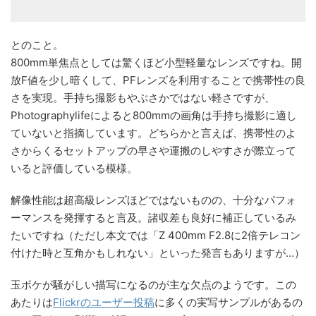
とのこと。
800mm単焦点としては驚くほど小型軽量なレンズですね。開
放F値を少し暗くして、PFレンズを利用することで携帯性の良
さを実現。手持ち撮影もやぶさかではない軽さですが、
Photographylifeによると800mmの画角は手持ち撮影に適し
ていないと指摘しています。どちらかと言えば、携帯性のよ
さからくるセットアップの早さや運搬のしやすさが際立って
いると評価している模様。
解像性能は超高級レンズほどではないものの、十分なパフォ
ーマンスを発揮すると言及。諸収差も良好に補正しているみ
たいですね（ただし本文では「Z 400mm F2.8に2倍テレコン
付けた時と互角かもしれない」といった発言もありますが…）
玉ボケが騒がしい描写になるのが主な欠点のようです。この
あたりは
Flickrのユーザー投稿
に多くの実写サンプルがあるの