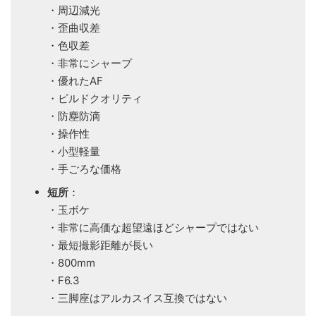
・周辺減光
・歪曲収差
・色収差
・非常にシャープ
・優れたAF
・ビルドクオリティ
・防塵防滴
・操作性
・小型軽量
・手ごろな価格
短所
：
・玉ボケ
・非常に高価な超望遠ほどシャープではない
・最短撮影距離が長い
・800mm
・F6.3
・三脚座はアルカスイス互換ではない