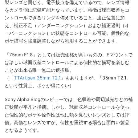
製レンズと同じく、電子接点を備えているので、レンズ情報
をカメラ側に記録可能となっています。特徴は球面収差をコ
ントロールできるリングを備えていること。適正位置に加
え、補正不足（アンダーコレクション）および補正過剰（オ
ーバーコレクション）の状態をコントロール可能。個性的な
ボケ描写を強度調整しながら利用することができます。
「75mm F1.8」としては販売価格が高いものの、Eマウントで
は珍しい球面収差コントロールによる個性的な描写を楽しむ
ことが出来る唯一無二の選択肢。
（「
TTArtisan 35mm T2.1
」もありますが、「35mm T2.1」
という性質上、ボケが得にくい）
Sony Alpha Blogのレビューでは、色収差や周辺減光などの補
正状態が平凡と指摘。しかし、球面収差コントロールを使っ
た個性的なボケや操作性は他に類を見ないレンズとしては評
価。高価なレンズですが、個性を重視する場合は面白い製品
となるようです。