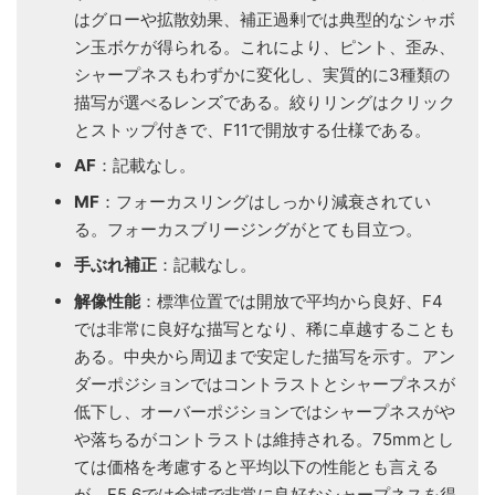
はグローや拡散効果、補正過剰では典型的なシャボ
ン玉ボケが得られる。これにより、ピント、歪み、
シャープネスもわずかに変化し、実質的に3種類の
描写が選べるレンズである。絞りリングはクリック
とストップ付きで、F11で開放する仕様である。
AF
：記載なし。
MF
：フォーカスリングはしっかり減衰されてい
る。フォーカスブリージングがとても目立つ。
手ぶれ補正
：記載なし。
解像性能
：標準位置では開放で平均から良好、F4
では非常に良好な描写となり、稀に卓越することも
ある。中央から周辺まで安定した描写を示す。アン
ダーポジションではコントラストとシャープネスが
低下し、オーバーポジションではシャープネスがや
や落ちるがコントラストは維持される。75mmとし
ては価格を考慮すると平均以下の性能とも言える
が、F5.6では全域で非常に良好なシャープネスを得