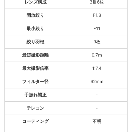
レンズ構成
3群6枚
開放絞り
F1.8
最小絞り
F11
絞り羽根
9枚
最短撮影距離
0.7m
最大撮影倍率
1:7.4
フィルター径
62mm
手振れ補正
-
テレコン
-
コーティング
不明