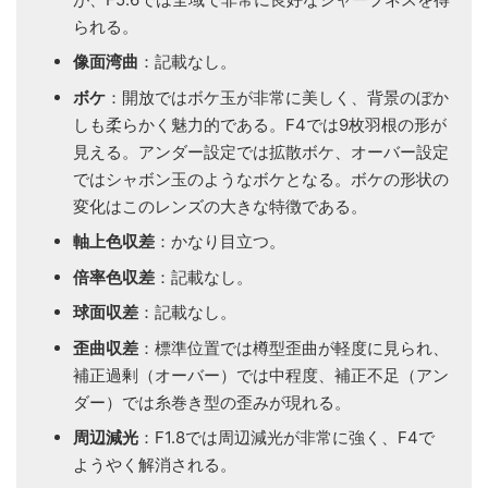
られる。
像面湾曲
：記載なし。
ボケ
：開放ではボケ玉が非常に美しく、背景のぼか
しも柔らかく魅力的である。F4では9枚羽根の形が
見える。アンダー設定では拡散ボケ、オーバー設定
ではシャボン玉のようなボケとなる。ボケの形状の
変化はこのレンズの大きな特徴である。
軸上色収差
：かなり目立つ。
倍率色収差
：記載なし。
球面収差
：記載なし。
歪曲収差
：標準位置では樽型歪曲が軽度に見られ、
補正過剰（オーバー）では中程度、補正不足（アン
ダー）では糸巻き型の歪みが現れる。
周辺減光
：F1.8では周辺減光が非常に強く、F4で
ようやく解消される。