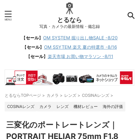
とるなら
写真・カメラの最新情報・備忘録
【
セール
】
OM SYSTEM 掘り出し物SALE -8/20
【
セール
】
OM SSYTEM 楽天 夏の特選市 -8/16
【
セール
】
楽天市場 お買い物マラソン -8/11
とるならTOPページ
>
カメラ
>
レンズ
>
COSINAレンズ
>
COSINAレンズ
カメラ
レンズ
機材レビュー
海外の評価
三変化のポートレートレンズ｜
PORTRAIT HELIAR 75mm F1.8