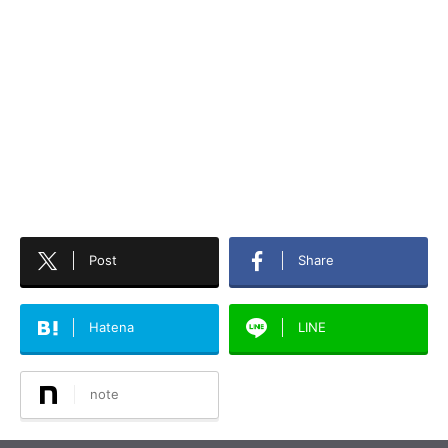
Post
Share
Hatena
LINE
note