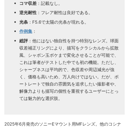
コマ収差
：記載なし。
逆光耐性
：フレア耐性は良好である。
光条
：F5.6で太陽の光条が現れる。
作例集
：
総評
：他にはない独自性を持つ特別なレンズ。球面
収差補正リングにより、描写をクラシカルから拡散
風、シャボン玉ボケまで変化させることが可能で、
これは筆者がテストした中でも初の機能。ただし、
シャープネスは平均的で、色収差や周辺減光が強
く、価格も高いため、万人向けではない。だが、ポ
ートレートで独自の雰囲気を追求したい撮影者や、
解像力よりも描写の個性を重視するユーザーにとっ
ては魅力的な選択肢。
2025年6月発売のソニーEマウント用MFレンズ。他のコシナ