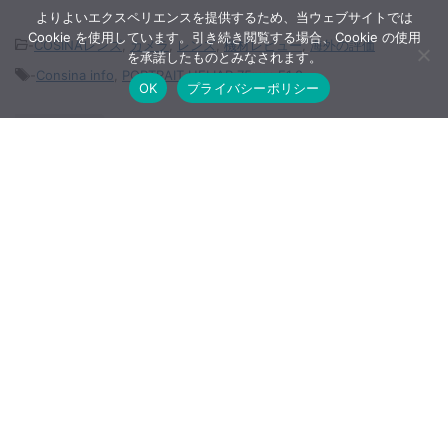
よりよいエクスペリエンスを提供するため、当ウェブサイトでは
Cookie を使用しています。引き続き閲覧する場合、Cookie の使用
-
COSINAレンズ
,
カメラ
,
レンズ
,
機材レビュー
,
海外の評価
を承諾したものとみなされます。
-
Consina info
,
PORTRAIT HELIAR 75mm F1.8
OK
プライバシーポリシー
関連記事
DPReviewがFE 70-200mm F2.8
GM OSS IIのサンプルギャラリーを
公開
ニコン D750・D610用 接眼目当て
DK-21が生産完了