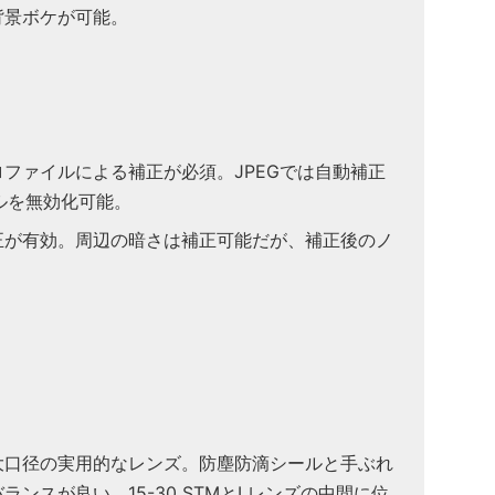
背景ボケが可能。
ファイルによる補正が必須。JPEGでは自動補正
ルを無効化可能。
正が有効。周辺の暗さは補正可能だが、補正後のノ
大口径の実用的なレンズ。防塵防滴シールと手ぶれ
ンスが良い。15-30 STMとLレンズの中間に位