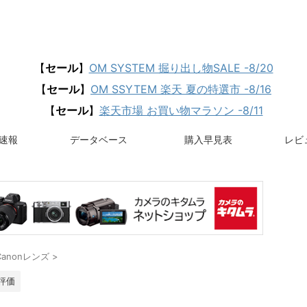
【
セール
】
OM SYSTEM 掘り出し物SALE -8/20
【
セール
】
OM SSYTEM 楽天 夏の特選市 -8/16
【
セール
】
楽天市場 お買い物マラソン -8/11
速報
データベース
購入早見表
レビュ
Canonレンズ
>
評価