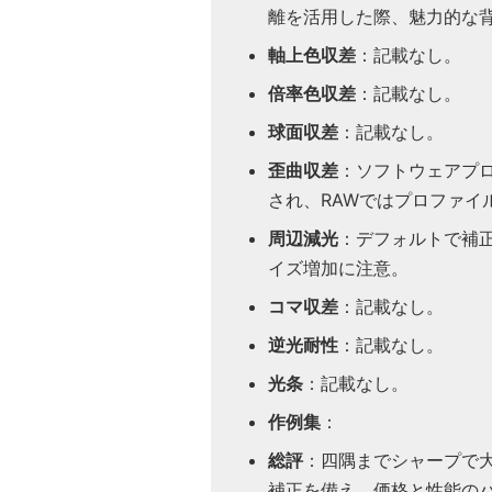
離を活用した際、魅力的な
軸上色収差
：記載なし。
倍率色収差
：記載なし。
球面収差
：記載なし。
歪曲収差
：ソフトウェアプロ
され、RAWではプロファイ
周辺減光
：デフォルトで補
イズ増加に注意。
コマ収差
：記載なし。
逆光耐性
：記載なし。
光条
：記載なし。
作例集
：
総評
：四隅までシャープで
補正を備え、価格と性能のバラ