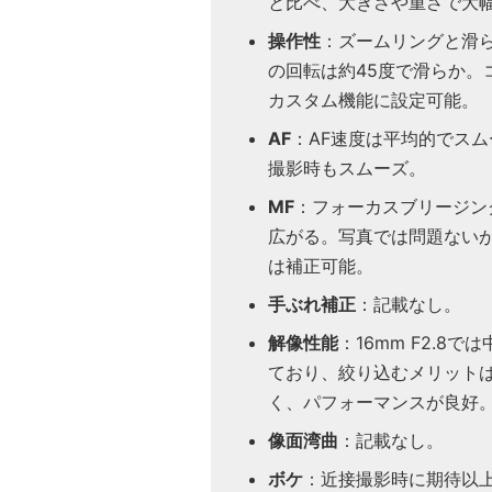
と比べ、大きさや重さで大
操作性
：ズームリングと滑
の回転は約45度で滑らか。
カスタム機能に設定可能。
AF
：AF速度は平均的でス
撮影時もスムーズ。
MF
：フォーカスブリージン
広がる。写真では問題ない
は補正可能。
手ぶれ補正
：記載なし。
解像性能
：16mm F2.
ており、絞り込むメリットは
く、パフォーマンスが良好
像面湾曲
：記載なし。
ボケ
：近接撮影時に期待以上