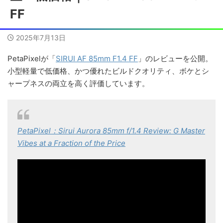
FF
2025年7月13日
PetaPixelが「
SIRUI AF 85mm F1.4 FF
」のレビューを公開。
小型軽量で低価格、かつ優れたビルドクオリティ、ボケとシ
ャープネスの両立を高く評価しています。
PetaPixel：Sirui Aurora 85mm f/1.4 Review: G Master
Vibes at a Fraction of the Price