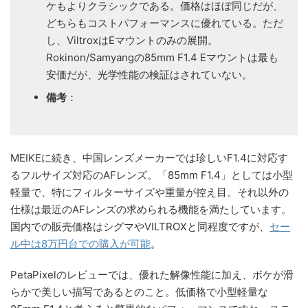
ケもよりクラシックである。価格はほぼ同じだが、
どちらもコストパフォーマンスに優れている。ただ
し、ViltroxはEマウントのみの展開。
Rokinon/Samyangの85mm F1.4 Eマウントは最も
安価だが、光学性能の検証はされていない。
備考
：
MEIKEに続き、中国レンズメーカーでは珍しいF1.4に対応す
るフルサイズ対応のAFレンズ。「85mm F1.4」としては小型
軽量で、特にフィルターサイズや重量が控え目。それ以外の
仕様は最近のAFレンズの求められる機能を満たしています。
国内での販売価格はシグマやVILTROXと同程度ですが、
セー
ル中は8万円台での購入が可能
。
PetaPixelのレビューでは、優れた解像性能に加え、ボケが滑
らかで美しい描写であるとのこと。低価格で小型軽量な