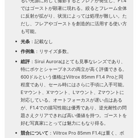
るい光源に対して撮影するとフレアが発生し、F1.4
ではゴーストが顕著に現れる。絞るとフレーム全体
に反射が拡がり、状況によっては処理が難しい。た
だし、フレアやゴーストを創造的に活用する使い方
も可能。
光条
：記載なし
作例集
：リサイズ多数。
総評
：Sirui Auroraはとても見事なレンズであり、
特にボケとシャープネスの両立が高く評価できる。
600ドルという価格はViltrox 85mm F1.4 Proと同
程度であり、セール時にはさらに手頃に入手可能。
Eマウント、Xマウント、Lマウント、Zマウントに
対応している。オートフォーカスが遅い点はある
が、F1.4での描写性能は優秀であり、逆光耐性の問
題さえクリアできれば高い価値を持つ。ゴーストを
好む写真家にとっては魅力にもなり得る。
競合について
：Viltrox Pro 85mm F1.4は重く、ボ