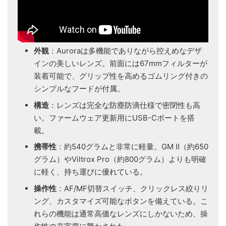
外観
：Auroraは多機能でありながら控えめなデザ
インの美しいレンズ。前面には67mmフィルターが
装着可能で、グリップ性を高めるゴムリング付きの
シンプルなフードが付属。
構造
：レンズは完全な防塵防滴仕様で密閉性も高
い。ファームウェア更新用にUSB-Cポートを搭
載。
携帯性
：約540グラムと非常に軽量。GM II（約650
グラム）やViltrox Pro（約800グラム）よりも明確
に軽く、持ち運びに優れている。
操作性
：AF/MF切替スイッチ、クリックレス絞りリ
ング、カスタマイズ可能なボタンを備えている。こ
れらの機能は通常高価なレンズにしかないため、操