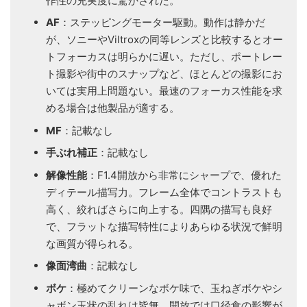
作性の充実度に驚かされた。
AF
：ステッピングモーター駆動。動作は静かだ
が、ソニーやViltroxの同等レンズと比較するとオー
トフォーカスは明らかに遅い。ただし、ポートレー
ト撮影や街中のスナップなど、ほとんどの撮影にお
いては実用上問題ない。最速のフォーカス性能を求
める場合は他製品が適する。
MF
：記載なし
手ぶれ補正
：記載なし
解像性能
：F1.4開放から非常にシャープで、優れた
ディテール描写力。フレーム全体でコントラストも
高く、絞ればさらに向上する。四隅の描写も良好
で、フラットな描写特性によりあらゆる状況で鮮明
な画質が得られる。
像面湾曲
：記載なし
ボケ
：極めてクリーンなボケ味で、玉ねぎボケやシ
ャボン玉状の乱れは皆無。開放では口径食の影響が