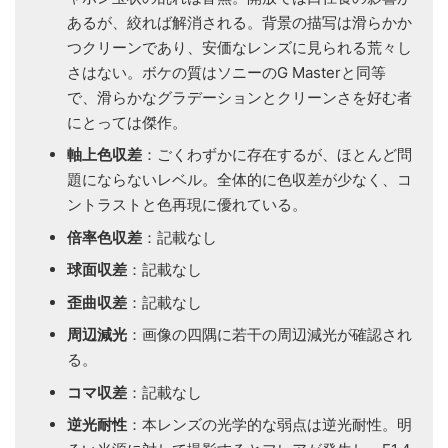
あるが、絞れば解消される。背景の描写は滑らかか
つクリーンであり、安価なレンズに見られる荒々し
さはない。ボケの質はソニーのG Masterと同等
で、滑らかなグラデーションとクリーンさを好む者
にとっては傑作。
軸上色収差
：ごくわずかに存在するが、ほとんど問
題にならないレベル。全体的に色収差が少なく、コ
ントラストと色再現に優れている。
倍率色収差
：記載なし
球面収差
：記載なし
歪曲収差
：記載なし
周辺減光
：画像の四隅に若干の周辺減光が確認され
る。
コマ収差
：記載なし
逆光耐性
：本レンズの光学的な弱点は逆光耐性。明