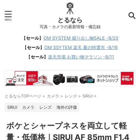
とるなら
写真・カメラの最新情報・備忘録
【
セール
】
OM SYSTEM 掘り出し物SALE -8/20
【
セール
】
OM SSYTEM 楽天 夏の特選市 -8/16
【
セール
】
楽天市場 お買い物マラソン -8/11
とるならTOPページ
>
カメラ
>
レンズ
>
SIRUI
>
SIRUI
カメラ
レンズ
海外の評価
ボケとシャープネスを両立して軽
量・低価格｜SIRUI AF 85mm F1.4