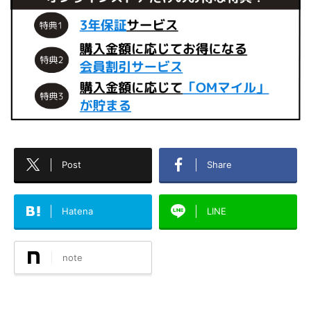
Post
Share
Hatena
LINE
note