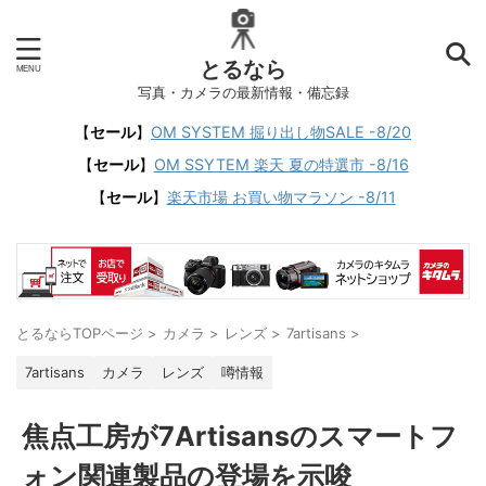
とるなら
写真・カメラの最新情報・備忘録
【
セール
】
OM SYSTEM 掘り出し物SALE -8/20
【
セール
】
OM SSYTEM 楽天 夏の特選市 -8/16
【
セール
】
楽天市場 お買い物マラソン -8/11
とるならTOPページ
>
カメラ
>
レンズ
>
7artisans
>
7artisans
カメラ
レンズ
噂情報
焦点工房が7Artisansのスマートフ
ォン関連製品の登場を示唆