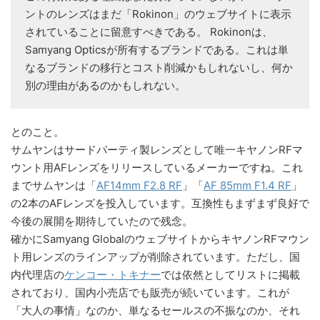
ントのレンズはまだ「Rokinon」のウェブサイトに表示
されていることに留意すべきである。 Rokinonは、
Samyang Opticsが所有するブランドである。これは単
なるブランドの移行とコスト削減かもしれないし、何か
別の理由があるのかもしれない。
とのこと。
サムヤンはサードパーティ製レンズとして唯一キヤノンRFマ
ウント用AFレンズをリリースしているメーカーですね。これ
までサムヤンは「
AF14mm F2.8 RF
」「
AF 85mm F1.4 RF
」
の2本のAFレンズを投入しています。互換性もまずまず良好で
今後の展開を期待していたので残念。
確かにSamyang GlobalのウェブサイトからキヤノンRFマウン
ト用レンズのラインアップが削除されています。ただし、国
内代理店の
ケンコー・トキナー
では依然としてリストに掲載
されており、国内小売店でも販売が続いています。これが
「大人の事情」なのか、単なるセールスの不振なのか、それ