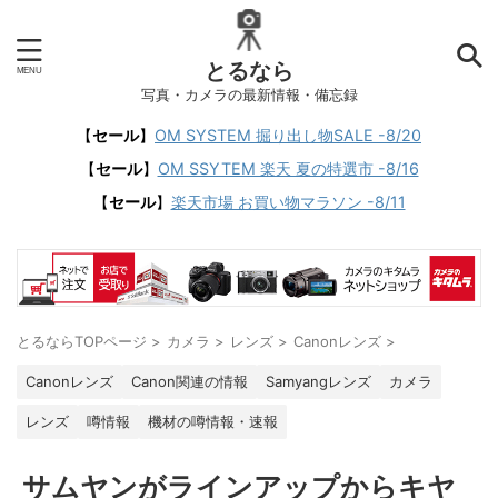
とるなら
写真・カメラの最新情報・備忘録
【
セール
】
OM SYSTEM 掘り出し物SALE -8/20
【
セール
】
OM SSYTEM 楽天 夏の特選市 -8/16
【
セール
】
楽天市場 お買い物マラソン -8/11
とるならTOPページ
>
カメラ
>
レンズ
>
Canonレンズ
>
Canonレンズ
Canon関連の情報
Samyangレンズ
カメラ
レンズ
噂情報
機材の噂情報・速報
サムヤンがラインアップからキヤ