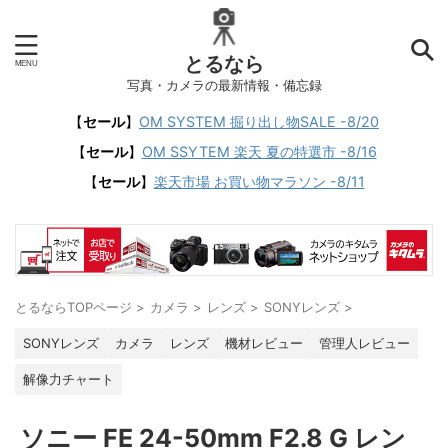
とるなら
写真・カメラの最新情報・備忘録
【
セール
】
OM SYSTEM 掘り出し物SALE -8/20
【
セール
】
OM SSYTEM 楽天 夏の特選市 -8/16
【
セール
】
楽天市場 お買い物マラソン -8/11
とるならTOPページ
>
カメラ
>
レンズ
>
SONYレンズ
>
SONYレンズ
カメラ
レンズ
機材レビュー
管理人レビュー
解像力チャート
ソニー FE 24-50mm F2.8 G レン