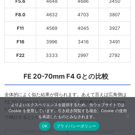
F5.6
4648
4686
3450
F8.0
4632
4703
3807
F11
4569
4045
3927
F16
3996
3416
3491
F22
3333
2997
2792
FE 20-70mm F4 Gとの比較
全体的によく似た結果が得られます。あえて言えば広角側は
FE 20-70mm F4 Gのほうが良好で、標準機はFE 24-50mm
よりよいエクスペリエンスを提供するため、当ウェブサイトでは
F2.8 Gのほうが良好。ズームレンジの広さか、F2.8の大口径
Cookie を使用しています。引き続き閲覧する場合、Cookie の使用
を承諾したものとみなされます。
で検討するといいでしょう。
OK
プライバシーポリシー