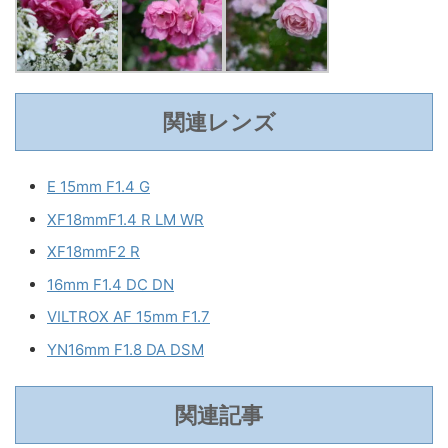
関連レンズ
E 15mm F1.4 G
XF18mmF1.4 R LM WR
XF18mmF2 R
16mm F1.4 DC DN
VILTROX AF 15mm F1.7
YN16mm F1.8 DA DSM
関連記事