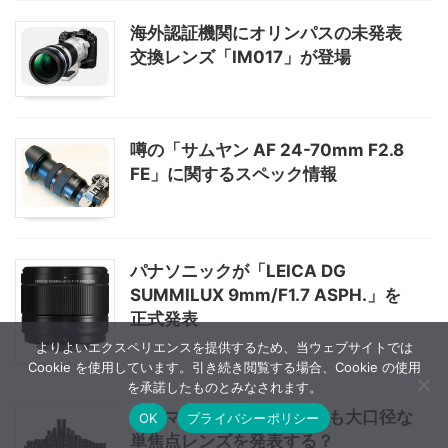
海外認証機関にオリンパスの未発表
交換レンズ「IM017」が登場
噂の「サムヤン AF 24-70mm F2.8
FE」に関するスペック情報
パナソニックが「LEICA DG
SUMMILUX 9mm/F1.7 ASPH.」を
正式発表
よりよいエクスペリエンスを提供するため、当ウェブサイトでは
Cookie を使用しています。引き続き閲覧する場合、Cookie の使用
を承諾したものとみなされます。
シグマは3月末にF1.4よりも大口径な
OK
プライバシーポリシー
単焦点レンズを発表する？