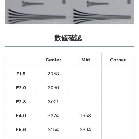
数値確認
Center
Mid
Corner
F1.8
2358
F2.0
2056
F2.8
3001
F4.0
3274
1958
F5.6
3154
2604