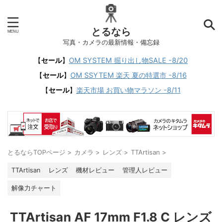
とるなら
写真・カメラの最新情報・備忘録
【
セール
】
OM SYSTEM 掘り出し物SALE -8/20
【
セール
】
OM SSYTEM 楽天 夏の特選市 -8/16
【
セール
】
楽天市場 お買い物マラソン -8/11
とるならTOPページ
>
カメラ
>
レンズ
>
TTArtisan
>
TTArtisan
レンズ
機材レビュー
管理人レビュー
解像力チャート
TTArtisan AF 17mm F1.8 C レンズ